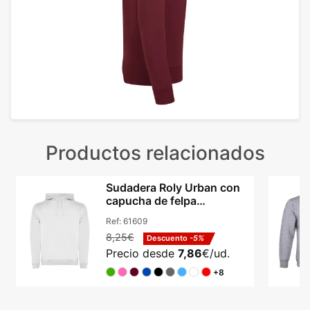
Productos relacionados
Sudadera Roly Urban con
capucha de felpa
perchada bicolor unisex
Ref:
61609
8,25€
Descuento
-5%
Precio desde
7,86
€/ud.
+8