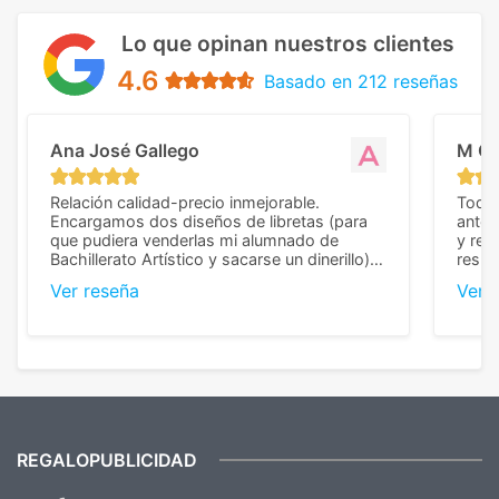
Lo que opinan nuestros clientes
4.6
Basado en 212 reseñas
Ana José Gallego
M C
Relación calidad-precio inmejorable.
Todo 
Encargamos dos diseños de libretas (para
anter
que pudiera venderlas mi alumnado de
y rep
Bachillerato Artístico y sacarse un dinerillo) y
resul
nos dieron el mejor presupuesto con
perso
Ver reseña
Ver 
diferencia, con libretas de muy buena calidad
cuand
y muy bien terminadas con la estampación
compl
en los colores pedidos. La atención al
pusie
cliente, inmejorable, respondiendo a cada
para 
duda que teníamos en el proceso. Nos
como
mandaron las miniaturas para
repet
previsualizarlas (las adjunto) y llegaron tal
todo!
cual, sin el menor problema. Totalmente
recomendables.
REGALOPUBLICIDAD
¿Quieres ver nuestras últimas
Novedades y Ofertas?