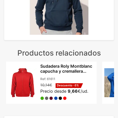
Productos relacionados
Sudadera Roly Montblanc
capucha y cremallera
completa adulto
Ref:
61611
10,14€
Descuento
-5%
Precio desde
9,66
€/ud.