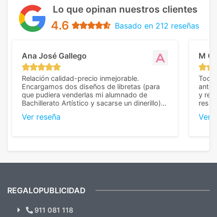
Lo que opinan nuestros clientes
4.6
Basado en 212 reseñas
Ana José Gallego
M C
Relación calidad-precio inmejorable.
Todo 
Encargamos dos diseños de libretas (para
anter
que pudiera venderlas mi alumnado de
y rep
Bachillerato Artístico y sacarse un dinerillo) y
resul
nos dieron el mejor presupuesto con
perso
Ver reseña
Ver 
diferencia, con libretas de muy buena calidad
cuand
y muy bien terminadas con la estampación
compl
en los colores pedidos. La atención al
pusie
cliente, inmejorable, respondiendo a cada
para 
duda que teníamos en el proceso. Nos
como
mandaron las miniaturas para
repet
previsualizarlas (las adjunto) y llegaron tal
todo!
cual, sin el menor problema. Totalmente
recomendables.
REGALOPUBLICIDAD
¿Quieres ver nuestras últimas
Novedades y Ofertas?
911 081 118