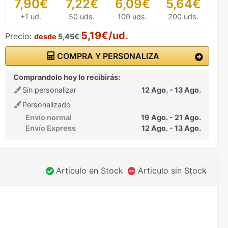
7,90€
7,22€
6,09€
5,64€
+1 ud.
50 uds.
100 uds.
200 uds.
5,19€/ud.
Precio:
desde
5,45€
COMPRA Y PERSONALIZA
Comprandolo hoy lo recibirás:
Sin personalizar
12 Ago. - 13 Ago.
Personalizado
Envío normal
19 Ago. - 21 Ago.
Envío Express
12 Ago. - 13 Ago.
Articulo en Stock
Articulo sin Stock