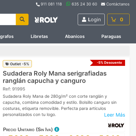
911 081 118
635 24 30 60
Contáctanos
L
ogin
0
ígrafos
Libretas
Abanicos
Paraguas
-5% Descuento
Outlet -5%
Sudadera Roly Mana serigrafiadas
ranglán capucha y canguro
Ref:
91995
Sudadera Roly Mana de 280g/m² con corte ranglán y
capucha, combina comodidad y estilo. Bolsillo canguro sin
costuras, etiqueta removible. Perfecta para articulos
Leer Más
personalizados con tu logo.
Precio Unitario (Sin Iva)