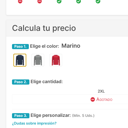
Calcula tu precio
Marino
Elige el color:
Paso
1.
Elige cantidad:
Paso
2.
2XL
Agotado
Elige personalizar:
Paso
3.
(Min. 5 Uds.)
¿Dudas sobre impresión?