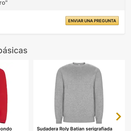
ro"
ENVIAR UNA PREGUNTA
básicas
Next
edondo
Sudadera Roly Batian serigrafiada