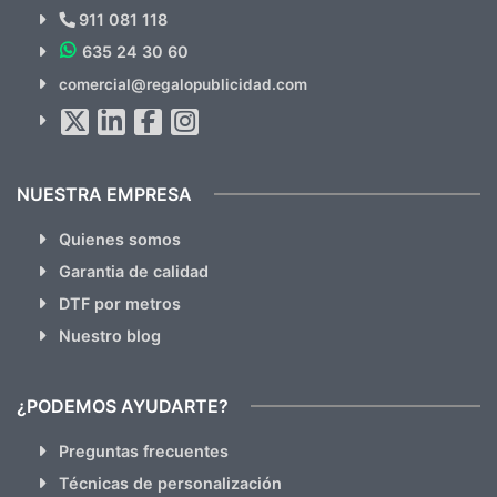
Novedades y Ofertas?
911 081 118
635 24 30 60
SUSCRÍBETE!!
comercial@regalopublicidad.com
Al suscribirte aceptas nuestras
políticas de privacidad
(No
hacemos Spam)
NUESTRA EMPRESA
Quienes somos
Garantia de calidad
DTF por metros
Nuestro blog
¿PODEMOS AYUDARTE?
Preguntas frecuentes
Técnicas de personalización