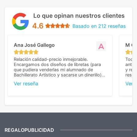
Lo que opinan nuestros clientes
4.6
Basado en 212 reseñas
Ana José Gallego
M C
Relación calidad-precio inmejorable.
Todo 
Encargamos dos diseños de libretas (para
anter
que pudiera venderlas mi alumnado de
y rep
Bachillerato Artístico y sacarse un dinerillo) y
resul
nos dieron el mejor presupuesto con
perso
Ver reseña
Ver 
diferencia, con libretas de muy buena calidad
cuand
y muy bien terminadas con la estampación
compl
en los colores pedidos. La atención al
pusie
cliente, inmejorable, respondiendo a cada
para 
duda que teníamos en el proceso. Nos
como
mandaron las miniaturas para
repet
previsualizarlas (las adjunto) y llegaron tal
todo!
cual, sin el menor problema. Totalmente
recomendables.
REGALOPUBLICIDAD
¿Quieres ver nuestras últimas