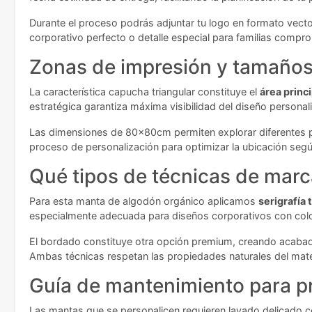
Durante el proceso podrás adjuntar tu logo en formato vector
corporativo perfecto o detalle especial para familias compro
Zonas de impresión y tamaños 
La característica capucha triangular constituye el
área princ
estratégica garantiza máxima visibilidad del diseño personal
Las dimensiones de 80x80cm permiten explorar diferentes po
proceso de personalización para optimizar la ubicación seg
Qué tipos de técnicas de marc
Para esta manta de algodón orgánico aplicamos
serigrafía t
especialmente adecuada para diseños corporativos con color
El bordado constituye otra opción premium, creando acabado
Ambas técnicas respetan las propiedades naturales del mate
Guía de mantenimiento para p
Las mantas que se personalicen requieren lavado delicado c