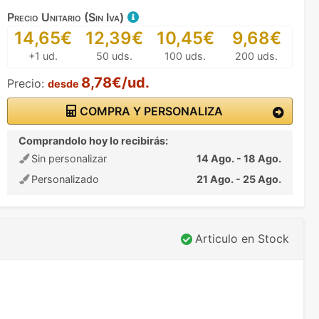
Precio Unitario (Sin Iva)
14,65€
12,39€
10,45€
9,68€
+1 ud.
50 uds.
100 uds.
200 uds.
8,78€/ud.
Precio:
desde
COMPRA Y PERSONALIZA
Comprandolo hoy lo recibirás:
Sin personalizar
14 Ago. - 18 Ago.
Personalizado
21 Ago. - 25 Ago.
Articulo en Stock