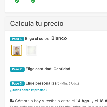
Calcula tu precio
Blanco
Elige el color:
Paso
1.
Elige cantidad:
Cantidad
Paso
2.
Elige personalizar:
Paso
3.
(Min. 5 Uds.)
¿Dudas sobre impresión?
Cómpralo hoy y recíbelo
entre el
14 Ago.
y el
18 
Fecha estimada para entregas en
España Peninsular
.
Para otros d