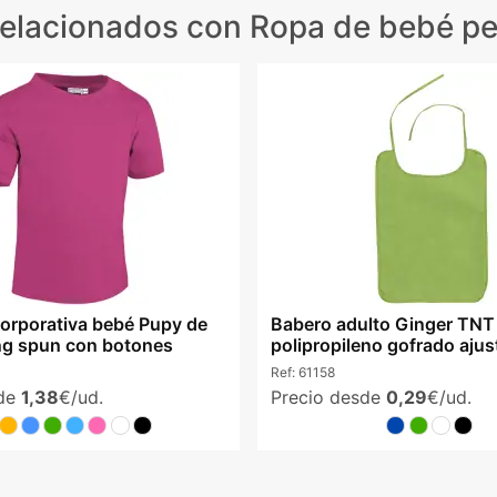
relacionados
con Ropa de bebé pe
orporativa bebé Pupy de
Babero adulto Ginger TNT
ng spun con botones
polipropileno gofrado ajus
colores
Ref:
61158
sde
1,38
€/ud.
Precio desde
0,29
€/ud.