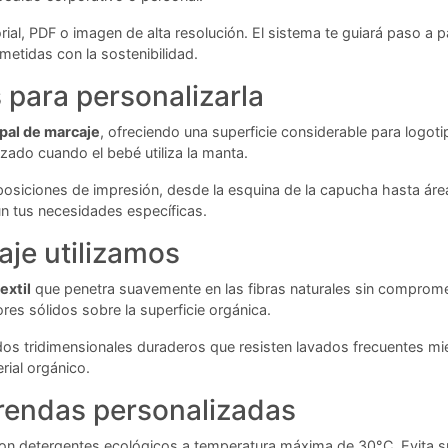
ial, PDF o imagen de alta resolución. El sistema te guiará paso a p
metidas con la sostenibilidad.
para personalizarla
ipal de marcaje
, ofreciendo una superficie considerable para logot
izado cuando el bebé utiliza la manta.
siciones de impresión, desde la esquina de la capucha hasta áreas
ún tus necesidades específicas.
aje utilizamos
extil
que penetra suavemente en las fibras naturales sin comprometer 
es sólidos sobre la superficie orgánica.
s tridimensionales duraderos que resisten lavados frecuentes mien
rial orgánico.
rendas personalizadas
on detergentes ecológicos a temperatura máxima de 30°C. Evita su