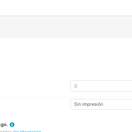
Sin impresión
Ago.
estinos
Ver Información