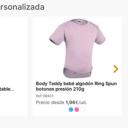
rsonalizada
Next
Body Teddy bebé algodón Ring Spun
table
botones presión 210g
Ref:
68401
Precio desde
1,96
€/ud.