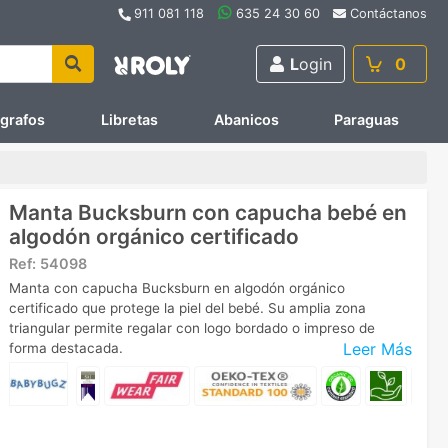
911 081 118
635 24 30 60
Contáctanos
L
ogin
0
ígrafos
Libretas
Abanicos
Paraguas
Manta Bucksburn con capucha bebé en
algodón orgánico certificado
Ref:
54098
Manta con capucha Bucksburn en algodón orgánico
certificado que protege la piel del bebé. Su amplia zona
triangular permite regalar con logo bordado o impreso de
Leer Más
forma destacada.