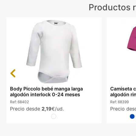
Productos 
Previous
Body Piccolo bebé manga larga
Camiseta c
algodón interlock 0-24 meses
algodón ri
Ref:
68402
Ref:
68399
Precio desde
2,19
€/ud.
Precio de