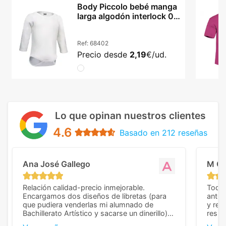
Body Piccolo bebé manga
larga algodón interlock 0-
24 meses
Ref:
68402
Precio desde
2,19
€/ud.
Lo que opinan nuestros clientes
4.6
Basado en 212 reseñas
Ana José Gallego
M C
Relación calidad-precio inmejorable.
Todo 
Encargamos dos diseños de libretas (para
anter
que pudiera venderlas mi alumnado de
y rep
Bachillerato Artístico y sacarse un dinerillo) y
resul
nos dieron el mejor presupuesto con
perso