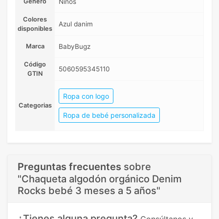
Género
Niños
Colores
Azul danim
disponibles
Marca
BabyBugz
Código
5060595345110
GTIN
Ropa con logo
Categorias
Ropa de bebé personalizada
Preguntas frecuentes
sobre
"Chaqueta algodón orgánico Denim
Rocks bebé 3 meses a 5 años"
¿Tienes alguna pregunta?
Consúltanos y