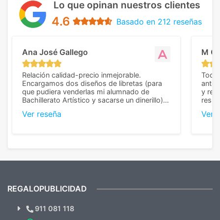
Lo que opinan nuestros clientes
4.6
Basado en 212 reseñas
Ana José Gallego
M C
Relación calidad-precio inmejorable.
Todo 
Encargamos dos diseños de libretas (para
anter
que pudiera venderlas mi alumnado de
y rep
Bachillerato Artístico y sacarse un dinerillo) y
resul
nos dieron el mejor presupuesto con
perso
Ver reseña
Ver 
diferencia, con libretas de muy buena calidad
cuand
y muy bien terminadas con la estampación
compl
en los colores pedidos. La atención al
pusie
cliente, inmejorable, respondiendo a cada
para 
duda que teníamos en el proceso. Nos
como
mandaron las miniaturas para
repet
previsualizarlas (las adjunto) y llegaron tal
todo!
cual, sin el menor problema. Totalmente
recomendables.
REGALOPUBLICIDAD
¿Quieres ver nuestras últimas
Novedades y Ofertas?
911 081 118