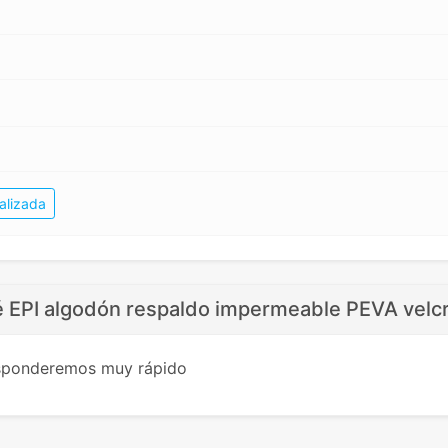
alizada
 EPI algodón respaldo impermeable PEVA velc
esponderemos muy rápido