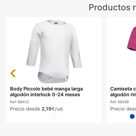
Productos 
Previous
Body Piccolo bebé manga larga
Camiseta c
algodón interlock 0-24 meses
algodón ri
Ref:
68402
Ref:
68399
Precio desde
2,19
€/ud.
Precio de