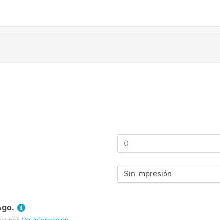
Sin impresión
Ago.
estinos
Ver Información