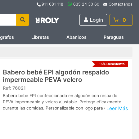
911 081 118
635 24 30 60
Contáctanos
L
ogin
0
ígrafos
Libretas
Abanicos
Paraguas
-5% Descuento
Babero bebé EPI algodón respaldo
impermeable PEVA velcro
Ref:
76021
Babero bebé EPI confeccionado en algodón con respaldo
PEVA impermeable y velcro ajustable. Protege eficazmente
Leer Más
durante las comidas. Personalizable con logo para empresas.