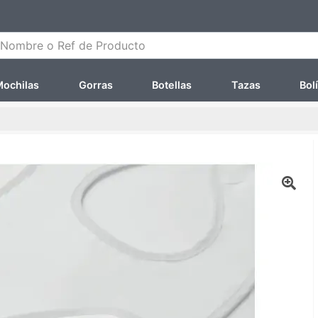
ombre o Ref de Producto
ochilas
Gorras
Botellas
Tazas
Bol