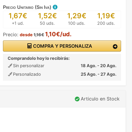
Precio Unitario (Sin Iva)
1,67€
1,52€
1,29€
1,19€
+1 ud.
50 uds.
100 uds.
200 uds.
1,10€/ud.
Precio:
desde
1,16€
COMPRA Y PERSONALIZA
Comprandolo hoy lo recibirás:
Sin personalizar
18 Ago. - 20 Ago.
Personalizado
25 Ago. - 27 Ago.
Articulo en Stock