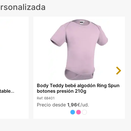
rsonalizada
Next
Body Teddy bebé algodón Ring Spun
table
botones presión 210g
Ref:
68401
Precio desde
1,96
€/ud.