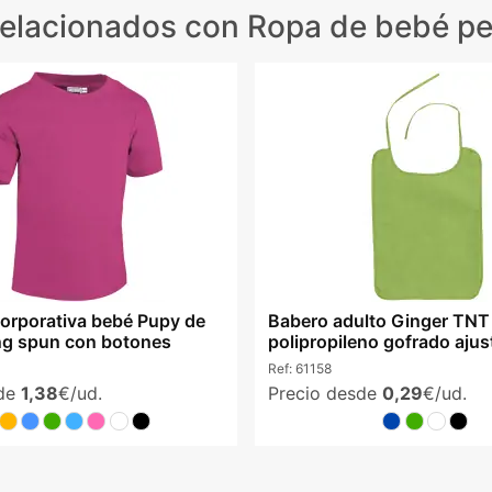
relacionados
con Ropa de bebé pe
orporativa bebé Pupy de
Babero adulto Ginger TNT
ng spun con botones
polipropileno gofrado ajus
colores
Ref:
61158
sde
1,38
€/ud.
Precio desde
0,29
€/ud.