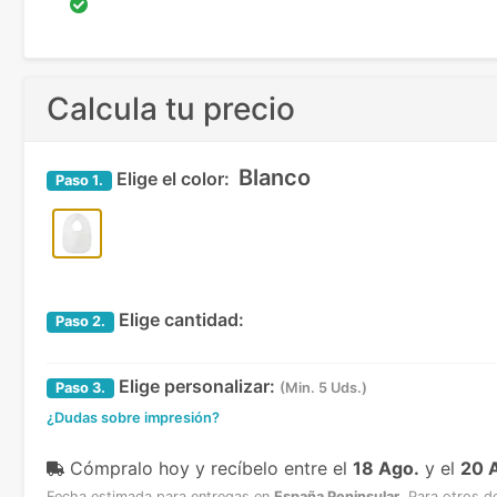
Calcula tu precio
Blanco
Elige el color:
Paso
1.
Elige cantidad:
Paso
2.
Elige personalizar:
Paso
3.
(Min. 5 Uds.)
¿Dudas sobre impresión?
Cómpralo hoy y recíbelo
entre el
18 Ago.
y el
20 
Fecha estimada para entregas en
España Peninsular
.
Para otros d