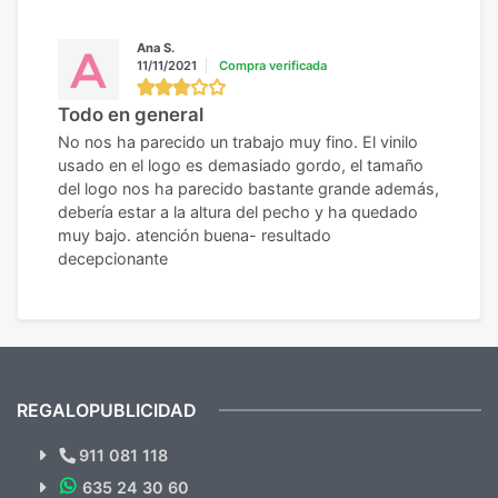
Ana S.
11/11/2021
Compra verificada
Todo en general
No nos ha parecido un trabajo muy fino. El vinilo
usado en el logo es demasiado gordo, el tamaño
del logo nos ha parecido bastante grande además,
debería estar a la altura del pecho y ha quedado
muy bajo. atención buena- resultado
decepcionante
REGALOPUBLICIDAD
¿Quieres ver nuestras últimas
Novedades y Ofertas?
911 081 118
635 24 30 60