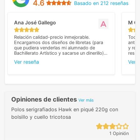
4.6
Basado en 212 reseñas
Ana José Gallego
M C
Relación calidad-precio inmejorable.
Todo 
Encargamos dos diseños de libretas (para
anter
que pudiera venderlas mi alumnado de
y rep
Bachillerato Artístico y sacarse un dinerillo) y
resul
nos dieron el mejor presupuesto con
perso
Ver reseña
Ver 
diferencia, con libretas de muy buena calidad
cuand
y muy bien terminadas con la estampación
compl
en los colores pedidos. La atención al
pusie
cliente, inmejorable, respondiendo a cada
para 
duda que teníamos en el proceso. Nos
como
mandaron las miniaturas para
repet
previsualizarlas (las adjunto) y llegaron tal
todo!
Opiniones de clientes
Ver más
cual, sin el menor problema. Totalmente
recomendables.
Polos serigrafiados Hawk en piqué 220g con
bolsillo y cuello tricotosa
1 Opinión