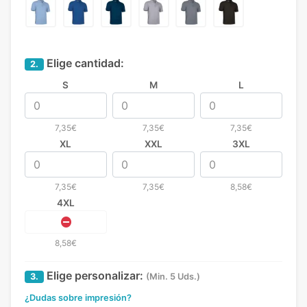
Elige cantidad:
2.
S
M
L
7,35€
7,35€
7,35€
XL
XXL
3XL
7,35€
7,35€
8,58€
4XL
8,58€
Elige personalizar:
3.
(Min. 5 Uds.)
¿Dudas sobre impresión?