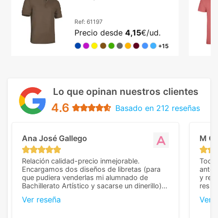
vibrantes
Ref:
61197
Precio desde
4,15
€/ud.
+15
Lo que opinan nuestros clientes
4.6
Basado en 212 reseñas
Ana José Gallego
M C
Relación calidad-precio inmejorable.
Todo 
Encargamos dos diseños de libretas (para
anter
que pudiera venderlas mi alumnado de
y rep
Bachillerato Artístico y sacarse un dinerillo) y
resul
nos dieron el mejor presupuesto con
perso
Ver reseña
Ver 
diferencia, con libretas de muy buena calidad
cuand
y muy bien terminadas con la estampación
compl