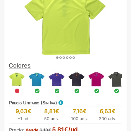
Colores
Precio Unitario (Sin Iva)
9,63€
8,81€
7,16€
6,63€
+1 ud.
50 uds.
100 uds.
200 uds.
5,81€/ud.
Precio:
desde
6,10€