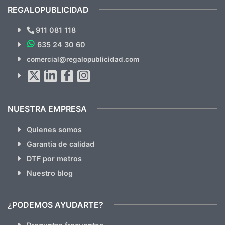
recomendables.
REGALOPUBLICIDAD
¿Quieres ver nuestras últimas
Novedades y Ofertas?
911 081 118
635 24 30 60
SUSCRÍBETE!!
comercial@regalopublicidad.com
Al suscribirte aceptas nuestras
políticas de privacidad
(No
hacemos Spam)
NUESTRA EMPRESA
Quienes somos
Garantia de calidad
DTF por metros
Nuestro blog
¿PODEMOS AYUDARTE?