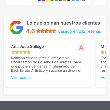
Lo que opinan nuestros clientes
4.6
Basado en 212 reseñas
Ana José Gallego
M C
Relación calidad-precio inmejorable.
Todo 
Encargamos dos diseños de libretas (para
anter
que pudiera venderlas mi alumnado de
y rep
Bachillerato Artístico y sacarse un dinerillo) y
resul
nos dieron el mejor presupuesto con
perso
Ver reseña
Ver 
diferencia, con libretas de muy buena calidad
cuand
y muy bien terminadas con la estampación
compl
en los colores pedidos. La atención al
pusie
cliente, inmejorable, respondiendo a cada
para 
duda que teníamos en el proceso. Nos
como
mandaron las miniaturas para
repet
previsualizarlas (las adjunto) y llegaron tal
todo!
cual, sin el menor problema. Totalmente