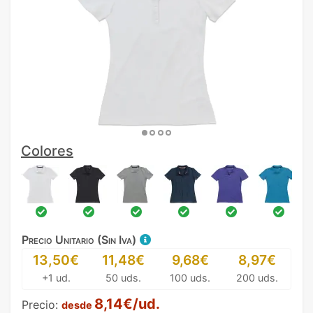
Colores
Precio Unitario (Sin Iva)
13,50€
11,48€
9,68€
8,97€
+1 ud.
50 uds.
100 uds.
200 uds.
8,14€/ud.
Precio:
desde