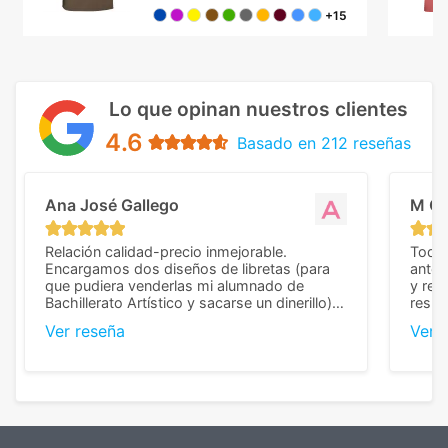
+15
Lo que opinan nuestros clientes
4.6
Basado en 212 reseñas
Ana José Gallego
M C
Relación calidad-precio inmejorable.
Todo 
Encargamos dos diseños de libretas (para
anter
que pudiera venderlas mi alumnado de
y rep
Bachillerato Artístico y sacarse un dinerillo) y
resul
nos dieron el mejor presupuesto con
perso
Ver reseña
Ver 
diferencia, con libretas de muy buena calidad
cuand
y muy bien terminadas con la estampación
compl
en los colores pedidos. La atención al
pusie
cliente, inmejorable, respondiendo a cada
para 
duda que teníamos en el proceso. Nos
como
mandaron las miniaturas para
repet
previsualizarlas (las adjunto) y llegaron tal
todo!