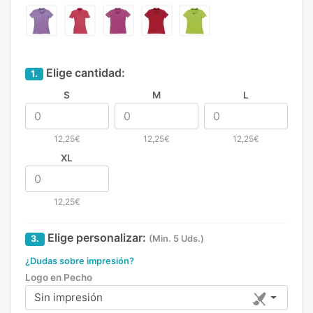
Elige cantidad:
1.
S
M
L
12,25€
12,25€
12,25€
XL
12,25€
Elige personalizar:
3.
(Min. 5 Uds.)
¿Dudas sobre impresión?
Logo en Pecho
Sin impresión