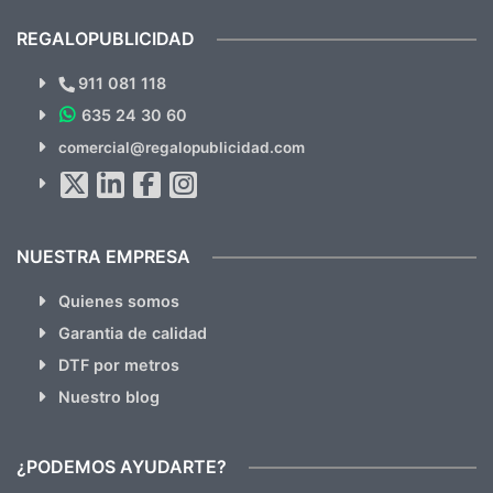
cual, sin el menor problema. Totalmente
recomendables.
REGALOPUBLICIDAD
¿Quieres ver nuestras últimas
Novedades y Ofertas?
911 081 118
635 24 30 60
SUSCRÍBETE!!
comercial@regalopublicidad.com
Al suscribirte aceptas nuestras
políticas de privacidad
(No
hacemos Spam)
NUESTRA EMPRESA
Quienes somos
Garantia de calidad
DTF por metros
Nuestro blog
¿PODEMOS AYUDARTE?