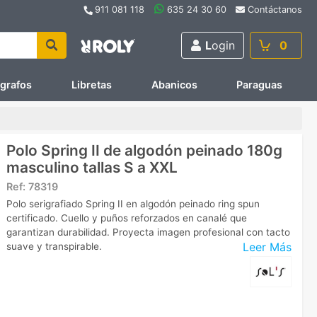
911 081 118
635 24 30 60
Contáctanos
L
ogin
0
ígrafos
Libretas
Abanicos
Paraguas
Polo Spring II de algodón peinado 180g
masculino tallas S a XXL
Ref:
78319
Polo serigrafiado Spring II en algodón peinado ring spun
certificado. Cuello y puños reforzados en canalé que
garantizan durabilidad. Proyecta imagen profesional con tacto
Leer Más
suave y transpirable.