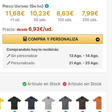
Precio Unitario (Sin Iva)
11,68€
10,23€
8,63€
7,99€
+1 ud.
50 uds.
100 uds.
200 uds.
6,93€/ud.
Precio:
desde
COMPRA Y PERSONALIZA
Comprandolo hoy lo recibirás:
Sin personalizar
13 Ago. - 14 Ago.
Personalizado
21 Ago. - 25 Ago.
Articulo en Stock
Articulo sin Stock