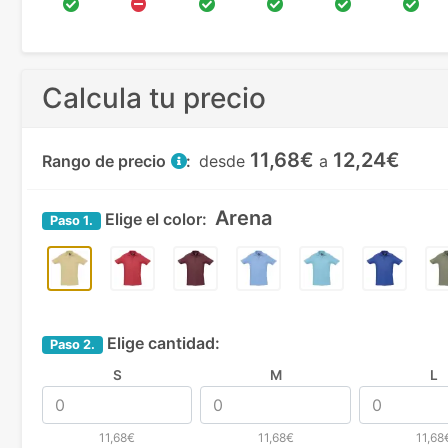
Calcula tu precio
11,68€
12,24€
Rango de precio
:
desde
a
Arena
Elige el color:
Paso
1.
Elige cantidad:
Paso
2.
S
M
L
11,68€
11,68€
11,68