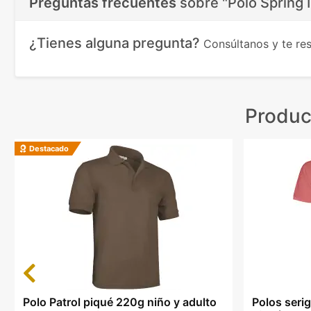
Preguntas frecuentes
sobre
"Polo Spring 
¿Tienes alguna pregunta?
Consúltanos y te r
Produc
Destacado
Previous
Polo Patrol piqué 220g niño y adulto
Polos serig