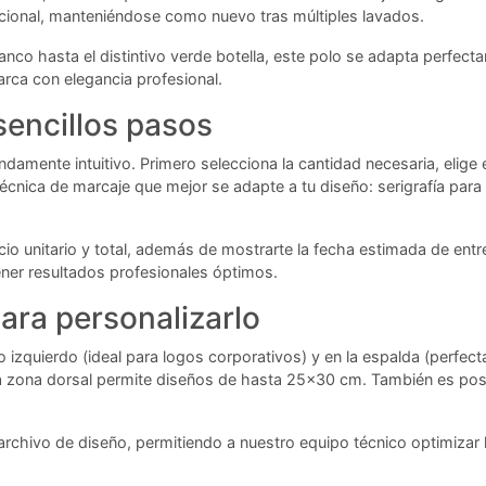
cional, manteniéndose como nuevo tras múltiples lavados.
nco hasta el distintivo verde botella, este polo se adapta perfectam
marca con elegancia profesional.
sencillos pasos
damente intuitivo. Primero selecciona la cantidad necesaria, elige e
cnica de marcaje que mejor se adapte a tu diseño: serigrafía para 
cio unitario y total, además de mostrarte la fecha estimada de ent
ener resultados profesionales óptimos.
ara personalizarlo
 izquierdo (ideal para logos corporativos) y en la espalda (perfect
a zona dorsal permite diseños de hasta 25x30 cm. También es pos
rchivo de diseño, permitiendo a nuestro equipo técnico optimizar la