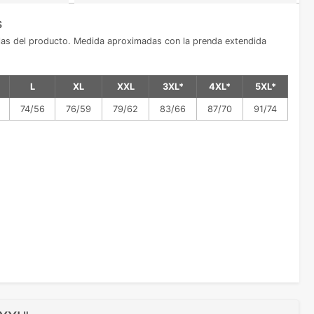
s
allas del producto. Medida aproximadas con la prenda extendida
L
XL
XXL
3XL*
4XL*
5XL*
74/56
76/59
79/62
83/66
87/70
91/74