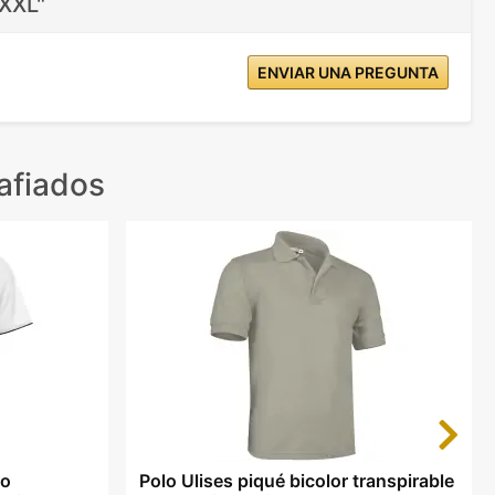
 XXL"
ENVIAR UNA PREGUNTA
afiados
Next
lo
Polo Ulises piqué bicolor transpirable