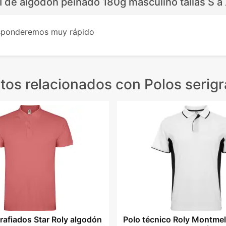
II de algodón peinado 180g masculino tallas S a
esponderemos muy rápido
tos relacionados
con Polos serigr
rafiados Star Roly algodón
Polo técnico Roly Montme