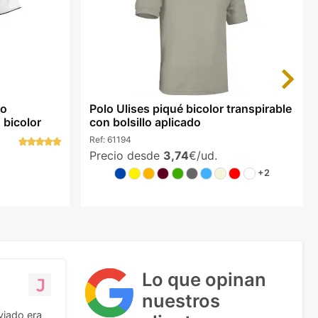
Next
lo
Polo Ulises piqué bicolor transpirable
 bicolor
con bolsillo aplicado
Ref:
61194
Precio desde
3,74
€/ud.
+2
Lo que opinan
nuestros
viado era