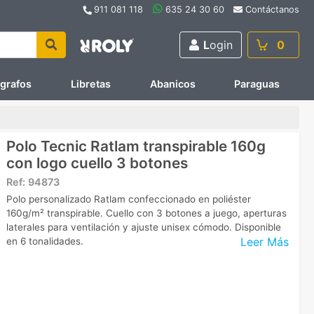
911 081 118
635 24 30 60
Contáctanos
L
ogin
0
ígrafos
Libretas
Abanicos
Paraguas
Polo Tecnic Ratlam transpirable 160g
con logo cuello 3 botones
Ref:
94873
Polo personalizado Ratlam confeccionado en poliéster
160g/m² transpirable. Cuello con 3 botones a juego, aperturas
laterales para ventilación y ajuste unisex cómodo. Disponible
Leer Más
en 6 tonalidades.