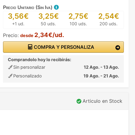
Precio Unitario (Sin Iva)
3,56€
3,25€
2,75€
2,54€
+1 ud.
50 uds.
100 uds.
200 uds.
2,34€/ud.
Precio:
desde
COMPRA Y PERSONALIZA
Comprandolo hoy lo recibirás:
Sin personalizar
12 Ago. - 13 Ago.
Personalizado
19 Ago. - 21 Ago.
Articulo en Stock