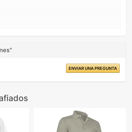
ones"
ENVIAR UNA PREGUNTA
afiados