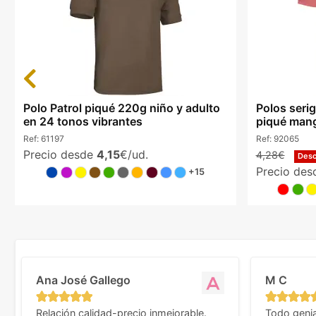
Previous
Polo Patrol piqué 220g niño y adulto
Polos serig
en 24 tonos vibrantes
piqué mang
Ref:
61197
Ref:
92065
Precio desde
4,15
€/ud.
4,28€
Des
Precio de
+15
Ana José Gallego
M C
Relación calidad-precio inmejorable.
Todo genia