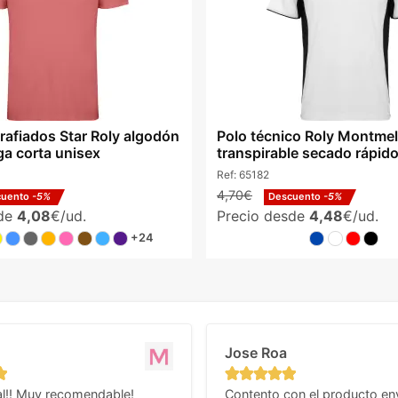
rafiados Star Roly algodón
Polo técnico Roly Montme
a corta unisex
transpirable secado rápido
Ref:
65182
4,70€
cuento
-5%
Descuento
-5%
sde
4,08
€/ud.
Precio desde
4,48
€/ud.
+24
Jose Roa
l!! Muy recomendable!
Contento con el producto en