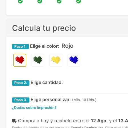
Calcula tu precio
Rojo
Elige el color:
Paso
1.
Elige cantidad:
Paso
2.
Elige personalizar:
Paso
3.
(Min. 10 Uds.)
¿Dudas sobre impresión?
Cómpralo hoy y recíbelo
entre el
12 Ago.
y el
13 
Fecha estimada para entregas en
España Peninsular
.
Para otros d