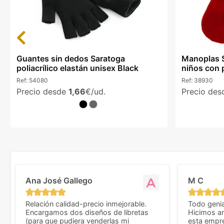
Previous
Guantes sin dedos Saratoga
Manoplas S
poliacrílico elastán unisex Black
niños con 
Ref:
54080
Ref:
38930
Precio desde
1,66
€/ud.
Precio de
Ana José Gallego
M C
Relación calidad-precio inmejorable.
Todo genia
Encargamos dos diseños de libretas
Hicimos an
(para que pudiera venderlas mi
esta empr