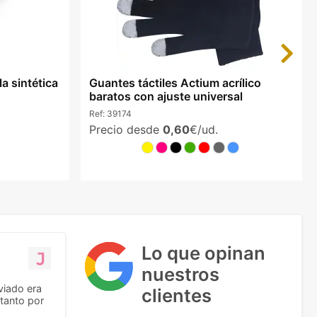
Next
a sintética
Guantes táctiles Actium acrílico
baratos con ajuste universal
Ref:
39174
Precio desde
0,60
€/ud.
Lo que opinan
nuestros
viado era
clientes
tanto por