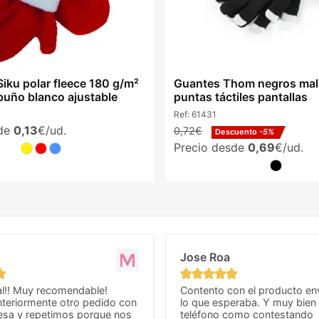
iku polar fleece 180 g/m²
Guantes Thom negros mall
puño blanco ajustable
puntas táctiles pantallas
Ref:
61431
sde
0,13
€/ud.
0,72€
Descuento
-5%
Precio desde
0,69
€/ud.
Jose Roa
l!! Muy recomendable!
Contento con el producto en
teriormente otro pedido con
lo que esperaba. Y muy bien 
esa y repetimos porque nos
teléfono como contestando