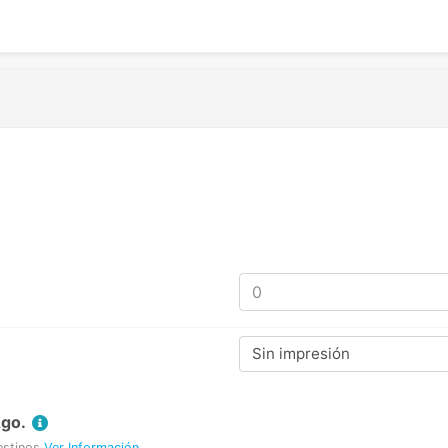
Sin impresión
Ago.
estinos
Ver Información