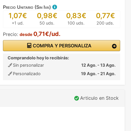
Precio Unitario (Sin Iva)
1,07€
0,98€
0,83€
0,77€
+1 ud.
50 uds.
100 uds.
200 uds.
0,71€/ud.
Precio:
desde
COMPRA Y PERSONALIZA
Comprandolo hoy lo recibirás:
Sin personalizar
12 Ago. - 13 Ago.
Personalizado
19 Ago. - 21 Ago.
Articulo en Stock