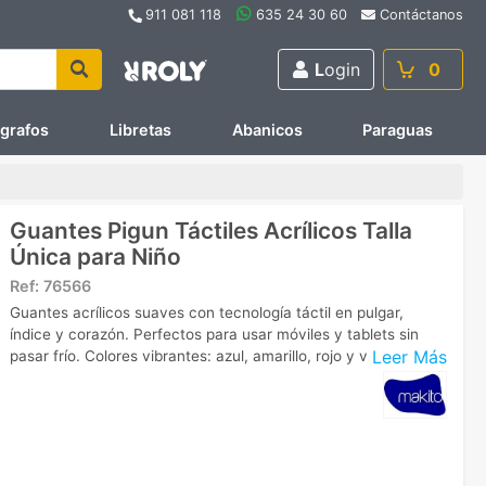
911 081 118
635 24 30 60
Contáctanos
L
ogin
0
ígrafos
Libretas
Abanicos
Paraguas
Guantes Pigun Táctiles Acrílicos Talla
Única para Niño
Ref:
76566
Guantes acrílicos suaves con tecnología táctil en pulgar,
índice y corazón. Perfectos para usar móviles y tablets sin
Leer Más
pasar frío. Colores vibrantes: azul, amarillo, rojo y verde.