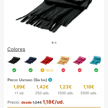
Colores
19/10
Precio Unitario (Sin Iva)
1,89€
1,42€
1,23€
1,18€
+1 ud.
250 uds.
1500 uds.
5000 uds.
1,18€/ud.
Precio:
desde
1,24€