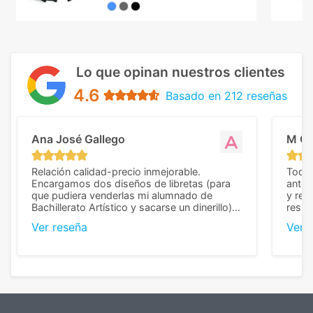
Lo que opinan nuestros clientes
4.6
Basado en 212 reseñas
Ana José Gallego
M C
Relación calidad-precio inmejorable.
Todo 
Encargamos dos diseños de libretas (para
anter
que pudiera venderlas mi alumnado de
y rep
Bachillerato Artístico y sacarse un dinerillo) y
resul
nos dieron el mejor presupuesto con
perso
Ver reseña
Ver 
diferencia, con libretas de muy buena calidad
cuand
y muy bien terminadas con la estampación
compl
en los colores pedidos. La atención al
pusie
cliente, inmejorable, respondiendo a cada
para 
duda que teníamos en el proceso. Nos
como
mandaron las miniaturas para
repet
previsualizarlas (las adjunto) y llegaron tal
todo!