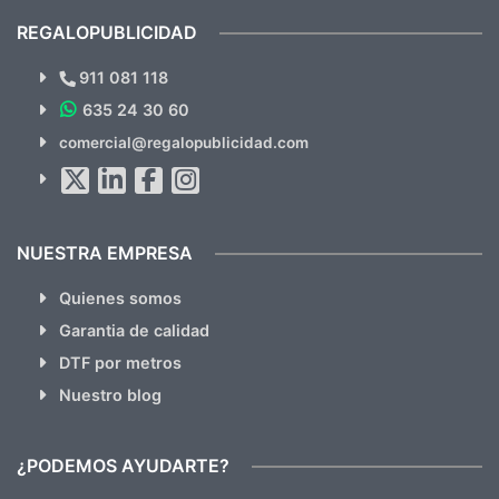
cual, sin el menor problema. Totalmente
recomendables.
REGALOPUBLICIDAD
¿Quieres ver nuestras últimas
Novedades y Ofertas?
911 081 118
635 24 30 60
SUSCRÍBETE!!
comercial@regalopublicidad.com
Al suscribirte aceptas nuestras
políticas de privacidad
(No
hacemos Spam)
NUESTRA EMPRESA
Quienes somos
Garantia de calidad
DTF por metros
Nuestro blog
¿PODEMOS AYUDARTE?