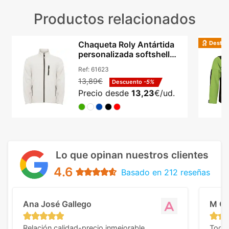
Productos relacionados
Destac
Chaqueta Roly Antártida
personalizada softshell
micropolar unisex
Ref:
61623
13,89€
Descuento
-5%
Precio desde
13,23
€/ud.
Lo que opinan nuestros clientes
4.6
Basado en 212 reseñas
Ana José Gallego
M C
Relación calidad-precio inmejorable.
Todo 