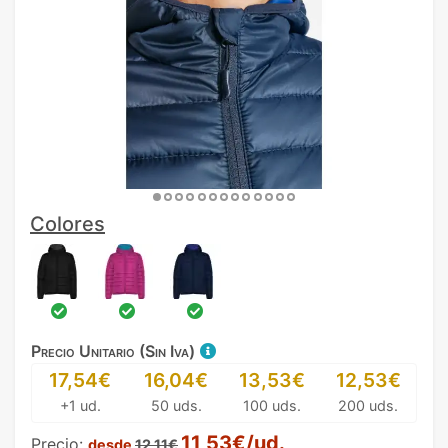
Colores
Precio Unitario (Sin Iva)
17,54€
16,04€
13,53€
12,53€
+1 ud.
50 uds.
100 uds.
200 uds.
11,53€/ud.
Precio:
desde
12,11€