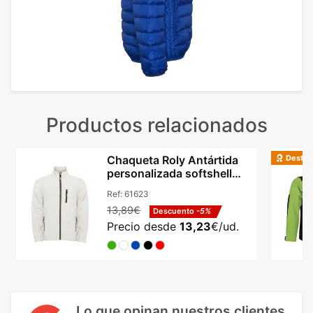
Productos relacionados
Destac
Chaqueta Roly Antártida
personalizada softshell
micropolar unisex
Ref:
61623
13,89€
Descuento
-5%
Precio desde
13,23
€/ud.
Lo que opinan nuestros clientes