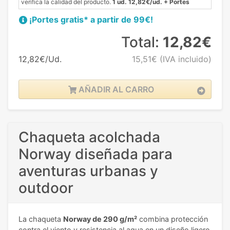
verifica la calidad del producto.
1 ud. 12,82€/ud. + Portes
¡Portes gratis* a partir de 99€!
Total:
12,82€
12,82€/Ud.
15,51€
(IVA incluido)
AÑADIR AL CARRO
Chaqueta acolchada
Norway diseñada para
aventuras urbanas y
outdoor
La chaqueta
Norway de 290 g/m²
combina protección
contra el viento y resistencia al agua en un diseño ligero