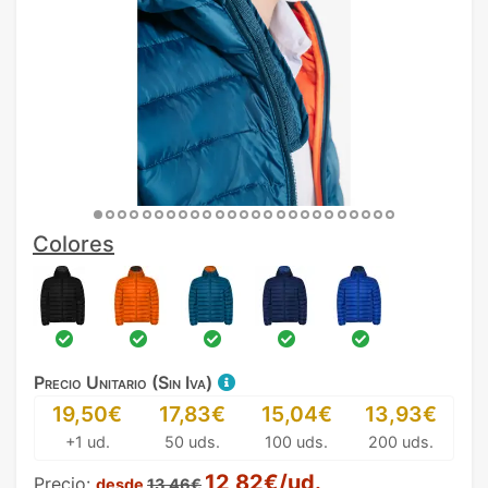
Colores
Precio Unitario (Sin Iva)
19,50€
17,83€
15,04€
13,93€
+1 ud.
50 uds.
100 uds.
200 uds.
12,82€/ud.
Precio:
desde
13,46€