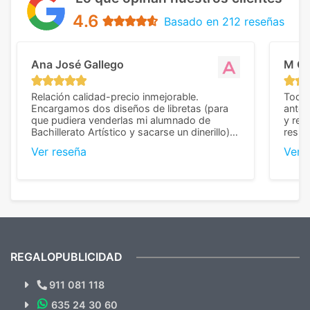
4.6
Basado en 212 reseñas
Ana José Gallego
M C
Relación calidad-precio inmejorable.
Todo 
Encargamos dos diseños de libretas (para
anter
que pudiera venderlas mi alumnado de
y rep
Bachillerato Artístico y sacarse un dinerillo) y
resul
nos dieron el mejor presupuesto con
perso
Ver reseña
Ver 
diferencia, con libretas de muy buena calidad
cuand
y muy bien terminadas con la estampación
compl
en los colores pedidos. La atención al
pusie
cliente, inmejorable, respondiendo a cada
para 
duda que teníamos en el proceso. Nos
como
mandaron las miniaturas para
repet
previsualizarlas (las adjunto) y llegaron tal
todo!
cual, sin el menor problema. Totalmente
recomendables.
REGALOPUBLICIDAD
¿Quieres ver nuestras últimas
Novedades y Ofertas?
911 081 118
635 24 30 60