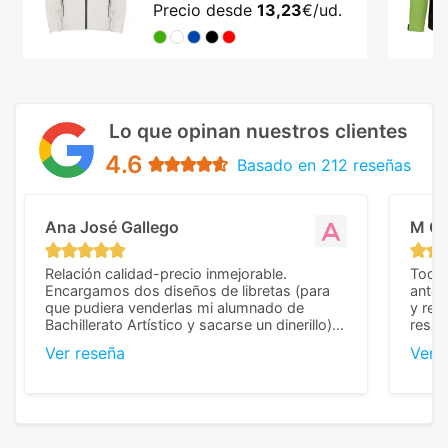
Precio desde
13,23
€/ud.
Lo que opinan nuestros clientes
4.6
Basado en 212 reseñas
Ana José Gallego
M C
Relación calidad-precio inmejorable.
Todo 
Encargamos dos diseños de libretas (para
anter
que pudiera venderlas mi alumnado de
y rep
Bachillerato Artístico y sacarse un dinerillo) y
resul
nos dieron el mejor presupuesto con
perso
Ver reseña
Ver 
diferencia, con libretas de muy buena calidad
cuand
y muy bien terminadas con la estampación
compl
en los colores pedidos. La atención al
pusie
cliente, inmejorable, respondiendo a cada
para 
duda que teníamos en el proceso. Nos
como
mandaron las miniaturas para
repet