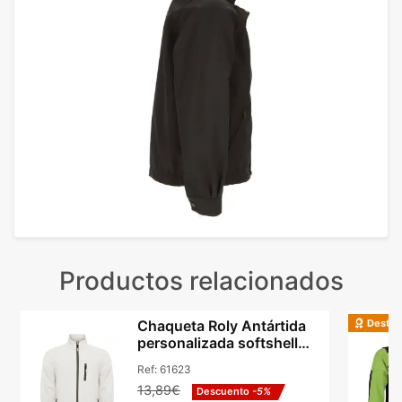
Productos relacionados
Destac
Chaqueta Roly Antártida
personalizada softshell
micropolar unisex
Ref:
61623
13,89€
Descuento
-5%