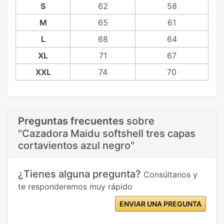
S
62
58
M
65
61
L
68
64
XL
71
67
XXL
74
70
Preguntas frecuentes
sobre
"Cazadora Maidu softshell tres capas
cortavientos azul negro"
¿Tienes alguna pregunta?
Consúltanos y
te responderemos muy rápido
ENVIAR UNA PREGUNTA