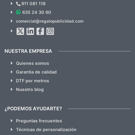
Novedades y Ofertas?
911 081 118
635 24 30 60
SUSCRÍBETE!!
comercial@regalopublicidad.com
Al suscribirte aceptas nuestras
políticas de privacidad
(No
hacemos Spam)
NUESTRA EMPRESA
Quienes somos
Garantia de calidad
DTF por metros
Nuestro blog
¿PODEMOS AYUDARTE?
Preguntas frecuentes
Técnicas de personalización