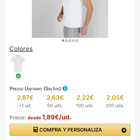
Colores
Precio Unitario (Sin Iva)
2,87€
2,63€
2,22€
2,05€
+1 ud.
50 uds.
100 uds.
200 uds.
1,89€/ud.
Precio:
desde
COMPRA Y PERSONALIZA