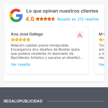
Lo que opinan nuestros clientes
4.6
Basado en 212 reseñas
Ana José Gallego
M C
Relación calidad-precio inmejorable.
Todo 
Encargamos dos diseños de libretas (para
anter
que pudiera venderlas mi alumnado de
y rep
Bachillerato Artístico y sacarse un dinerillo) y
resul
nos dieron el mejor presupuesto con
perso
Ver reseña
Ver 
diferencia, con libretas de muy buena calidad
cuand
y muy bien terminadas con la estampación
compl
en los colores pedidos. La atención al
pusie
cliente, inmejorable, respondiendo a cada
para 
duda que teníamos en el proceso. Nos
como
mandaron las miniaturas para
repet
previsualizarlas (las adjunto) y llegaron tal
todo!
cual, sin el menor problema. Totalmente
recomendables.
REGALOPUBLICIDAD
¿Quieres ver nuestras últimas