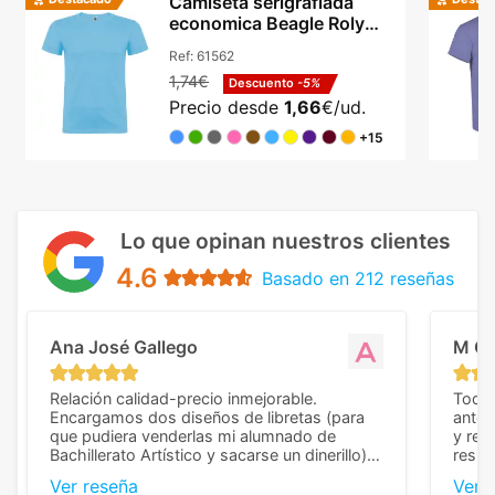
Camiseta serigrafiada
economica Beagle Roly
algodón cuello redondo
Ref:
61562
1,74€
Descuento
-5%
Precio desde
1,66
€/ud.
+15
Lo que opinan nuestros clientes
4.6
Basado en 212 reseñas
Ana José Gallego
M C
Relación calidad-precio inmejorable.
Todo 
Encargamos dos diseños de libretas (para
anter
que pudiera venderlas mi alumnado de
y rep
Bachillerato Artístico y sacarse un dinerillo) y
resul
nos dieron el mejor presupuesto con
perso
Ver reseña
Ver 
diferencia, con libretas de muy buena calidad
cuand