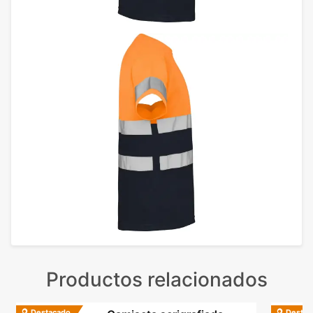
Productos relacionados
Destacado
Destac