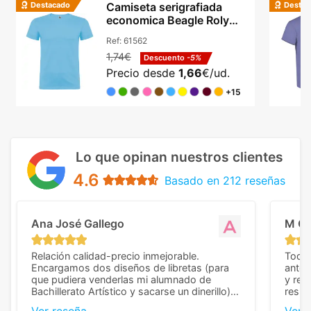
Destacado
Destac
Camiseta serigrafiada
economica Beagle Roly
algodón cuello redondo
Ref:
61562
1,74€
Descuento
-5%
Precio desde
1,66
€/ud.
+15
Lo que opinan nuestros clientes
4.6
Basado en 212 reseñas
Ana José Gallego
M C
Relación calidad-precio inmejorable.
Todo 
Encargamos dos diseños de libretas (para
anter
que pudiera venderlas mi alumnado de
y rep
Bachillerato Artístico y sacarse un dinerillo) y
resul
nos dieron el mejor presupuesto con
perso
Ver reseña
Ver 