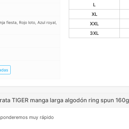
L
XL
a fiesta, Rojo loto, Azul royal,
XXL
3XL
adas
rata TIGER manga larga algodón ring spun 160
esponderemos muy rápido