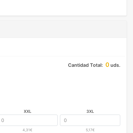
0
Cantidad Total:
uds.
XXL
3XL
4,31€
5,17€