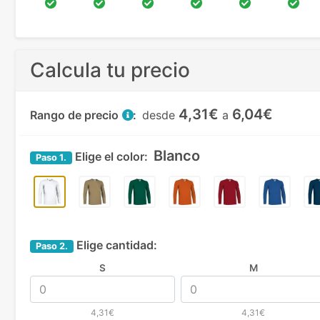
Calcula tu precio
4,31€
6,04€
Rango de precio
:
desde
a
Blanco
Elige el color:
Paso
1.
Elige cantidad:
Paso
2.
S
M
4,31€
4,31€