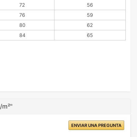
72
56
76
59
80
62
84
65
g/m²"
ENVIAR UNA PREGUNTA