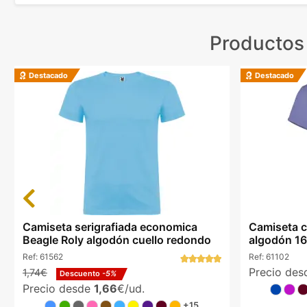
Productos
Destacado
Destacado
Previous
Camiseta serigrafiada economica
Camiseta c
Beagle Roly algodón cuello redondo
algodón 16
Ref:
61562
Ref:
61102
Precio de
1,74€
Descuento
-5%
Precio desde
1,66
€/ud.
+15