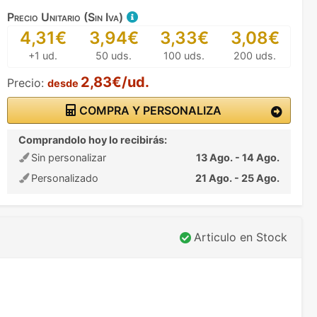
Precio Unitario (Sin Iva)
4,31€
3,94€
3,33€
3,08€
+1 ud.
50 uds.
100 uds.
200 uds.
2,83€/ud.
Precio:
desde
COMPRA Y PERSONALIZA
Comprandolo hoy lo recibirás:
Sin personalizar
13 Ago. - 14 Ago.
Personalizado
21 Ago. - 25 Ago.
Articulo en Stock