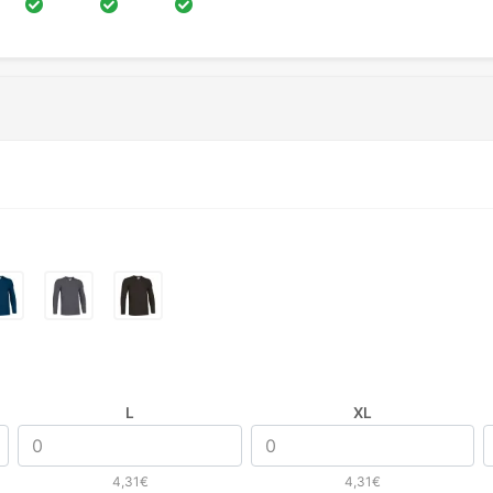
L
XL
4,31€
4,31€