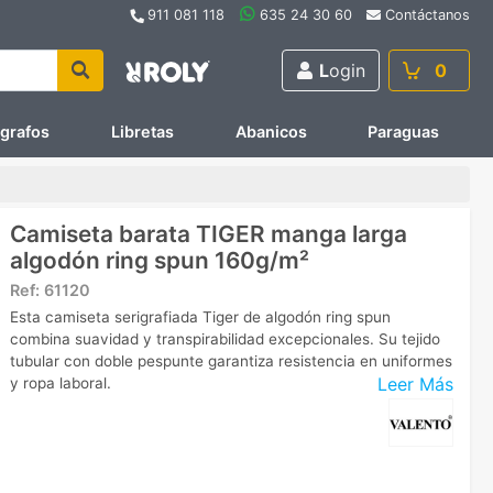
911 081 118
635 24 30 60
Contáctanos
L
ogin
0
ígrafos
Libretas
Abanicos
Paraguas
Camiseta barata TIGER manga larga
algodón ring spun 160g/m²
Ref:
61120
Esta camiseta serigrafiada Tiger de algodón ring spun
combina suavidad y transpirabilidad excepcionales. Su tejido
tubular con doble pespunte garantiza resistencia en uniformes
Leer Más
y ropa laboral.