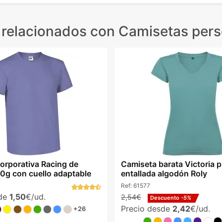
 relacionados
con Camisetas pers
orporativa Racing de
Camiseta barata Victoria p
0g con cuello adaptable
entallada algodón Roly
Ref:
61577
sde
1,50
€/ud.
2,54€
Descuento
-5%
Precio desde
2,42
€/ud.
+26