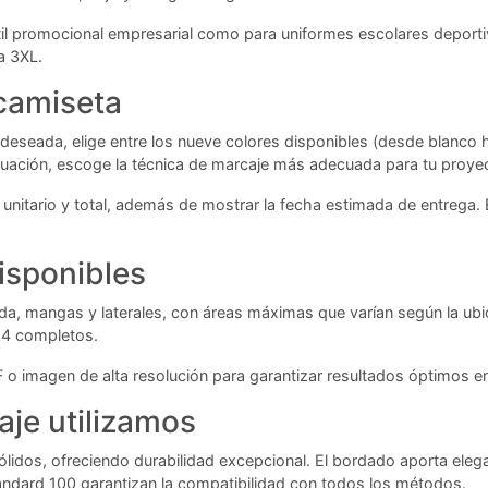
il promocional empresarial como para uniformes escolares deportivo
a 3XL.
 camiseta
ad deseada, elige entre los nueve colores disponibles (desde blanc
ntinuación, escoge la técnica de marcaje más adecuada para tu proye
unitario y total, además de mostrar la fecha estimada de entrega. 
isponibles
lda, mangas y laterales, con áreas máximas que varían según la ub
A4 completos.
F o imagen de alta resolución para garantizar resultados óptimos e
aje utilizamos
 sólidos, ofreciendo durabilidad excepcional. El bordado aporta eleg
tandard 100 garantizan la compatibilidad con todos los métodos.