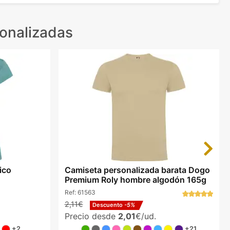
onalizadas
Next
ico
Camiseta personalizada barata Dogo
Premium Roly hombre algodón 165g
Ref:
61563
2,11€
Descuento
-5%
Precio desde
2,01
€/ud.
+2
+21