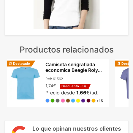
Productos relacionados
Destacado
Destac
Camiseta serigrafiada
economica Beagle Roly
algodón cuello redondo
Ref:
61562
1,74€
Descuento
-5%
Precio desde
1,66
€/ud.
+15
Lo que opinan nuestros clientes