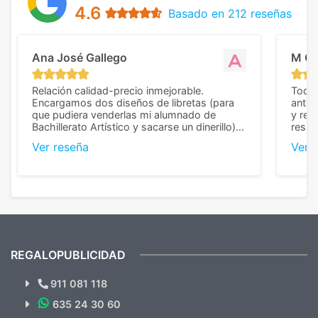
4.6
Basado en 212 reseñas
Ana José Gallego
M C
Relación calidad-precio inmejorable.
Todo 
Encargamos dos diseños de libretas (para
anter
que pudiera venderlas mi alumnado de
y rep
Bachillerato Artístico y sacarse un dinerillo) y
resul
nos dieron el mejor presupuesto con
perso
Ver reseña
Ver 
diferencia, con libretas de muy buena calidad
cuand
y muy bien terminadas con la estampación
compl
en los colores pedidos. La atención al
pusie
cliente, inmejorable, respondiendo a cada
para 
duda que teníamos en el proceso. Nos
como
mandaron las miniaturas para
repet
previsualizarlas (las adjunto) y llegaron tal
todo!
cual, sin el menor problema. Totalmente
recomendables.
REGALOPUBLICIDAD
¿Quieres ver nuestras últimas
Novedades y Ofertas?
911 081 118
635 24 30 60
SUSCRÍBETE!!