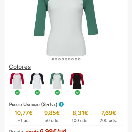
Colores
Precio Unitario (Sin Iva)
10,77€
9,85€
8,31€
7,69€
+1 ud.
50 uds.
100 uds.
200 uds.
6,99€/ud.
Precio:
desde