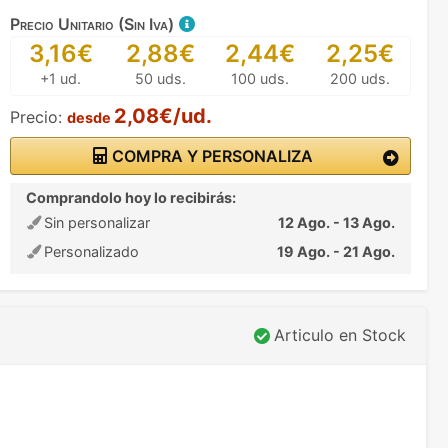
Precio Unitario (Sin Iva)
3,16€
2,88€
2,44€
2,25€
+1 ud.
50 uds.
100 uds.
200 uds.
2,08€/ud.
Precio:
desde
COMPRA Y PERSONALIZA
Comprandolo hoy lo recibirás:
Sin personalizar
12 Ago. - 13 Ago.
Personalizado
19 Ago. - 21 Ago.
Articulo en Stock