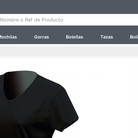
ombre o Ref de Producto
ochilas
Gorras
Botellas
Tazas
Bol