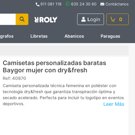
911 081 118
635 24 30 60
Contáctanos
L
ogin
0
ígrafos
Libretas
Abanicos
Paraguas
Camisetas personalizadas baratas
Baygor mujer con dry&fresh
Ref:
40870
Camiseta personalizada técnica femenina en poliéster con
tecnología dry&fresh que garantiza transpiración óptima y
secado acelerado. Perfecta para incluir tu logotipo en eventos
Leer Más
deportivos.