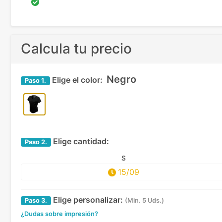
Calcula tu precio
Negro
Elige el color:
Paso
1.
Elige cantidad:
Paso
2.
S
15/09
Elige personalizar:
Paso
3.
(Min. 5 Uds.)
¿Dudas sobre impresión?