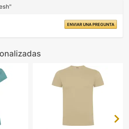
esh"
ENVIAR UNA PREGUNTA
onalizadas
Next