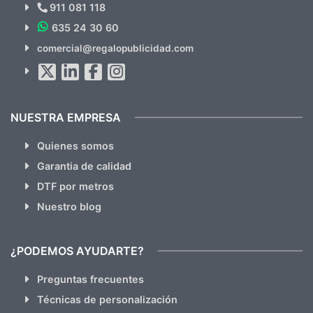
Novedades y Ofertas?
911 081 118
635 24 30 60
SUSCRÍBETE!!
comercial@regalopublicidad.com
Al suscribirte aceptas nuestras
políticas de privacidad
(No
hacemos Spam)
NUESTRA EMPRESA
Quienes somos
Garantia de calidad
DTF por metros
Nuestro blog
¿PODEMOS AYUDARTE?
Preguntas frecuentes
Técnicas de personalización