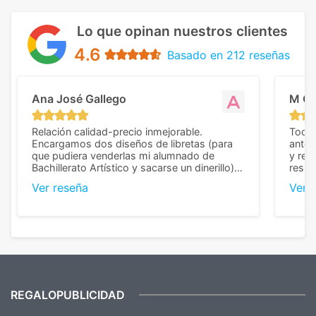
Lo que opinan nuestros clientes
4.6
Basado en 212 reseñas
Ana José Gallego
M C
Relación calidad-precio inmejorable.
Todo 
Encargamos dos diseños de libretas (para
anter
que pudiera venderlas mi alumnado de
y rep
Bachillerato Artístico y sacarse un dinerillo) y
resul
nos dieron el mejor presupuesto con
perso
Ver reseña
Ver 
diferencia, con libretas de muy buena calidad
cuand
y muy bien terminadas con la estampación
compl
en los colores pedidos. La atención al
pusie
cliente, inmejorable, respondiendo a cada
para 
duda que teníamos en el proceso. Nos
como
mandaron las miniaturas para
repet
previsualizarlas (las adjunto) y llegaron tal
todo!
cual, sin el menor problema. Totalmente
recomendables.
REGALOPUBLICIDAD
¿Quieres ver nuestras últimas