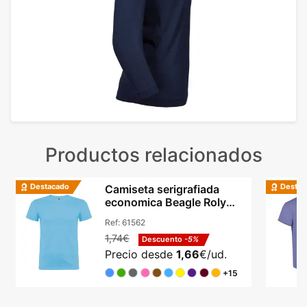
Productos relacionados
Destacado
Destac
Camiseta serigrafiada
economica Beagle Roly
algodón cuello redondo
Ref:
61562
1,74€
Descuento
-5%
Precio desde
1,66
€/ud.
+15