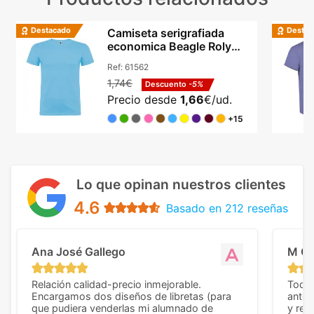
Destacado
Destac
Camiseta serigrafiada
economica Beagle Roly
algodón cuello redondo
Ref:
61562
1,74€
Descuento
-5%
Precio desde
1,66
€/ud.
+15
Lo que opinan nuestros clientes
4.6
Basado en 212 reseñas
Ana José Gallego
M C
Relación calidad-precio inmejorable.
Todo 
Encargamos dos diseños de libretas (para
anter
que pudiera venderlas mi alumnado de
y rep