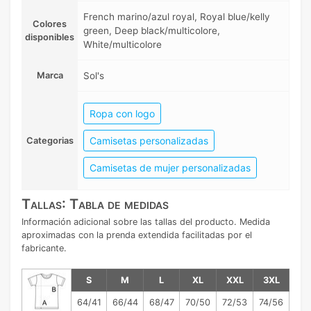
French marino/azul royal, Royal blue/kelly
Colores
green, Deep black/multicolore,
disponibles
White/multicolore
Marca
Sol's
Ropa con logo
Camisetas personalizadas
Categorias
Camisetas de mujer personalizadas
Tallas: Tabla de medidas
Información adicional sobre las tallas del producto. Medida
aproximadas con la prenda extendida facilitadas por el
fabricante.
S
M
L
XL
XXL
3XL
64/41
66/44
68/47
70/50
72/53
74/56