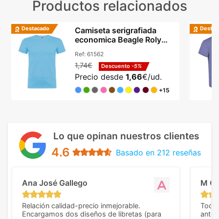
Productos relacionados
Destacado
Destac
Camiseta serigrafiada
economica Beagle Roly
algodón cuello redondo
Ref:
61562
1,74€
Descuento
-5%
Precio desde
1,66
€/ud.
+15
Lo que opinan nuestros clientes
4.6
Basado en 212 reseñas
Ana José Gallego
M C
Relación calidad-precio inmejorable.
Todo 
Encargamos dos diseños de libretas (para
anter