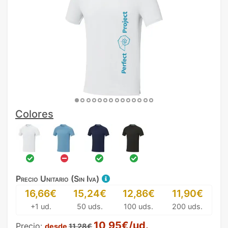
Colores
Precio Unitario (Sin Iva)
16,66€
15,24€
12,86€
11,90€
+1 ud.
50 uds.
100 uds.
200 uds.
10,95€/ud.
Precio:
desde
11,28€