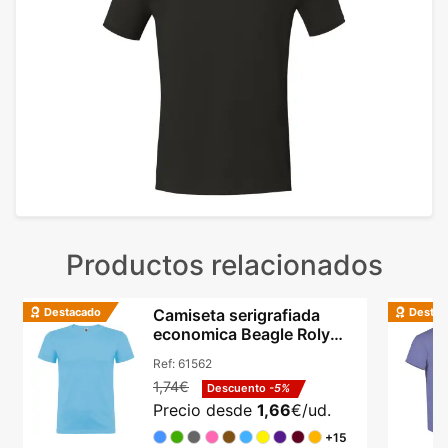
Productos relacionados
Destacado
Destac
Camiseta serigrafiada
economica Beagle Roly
algodón cuello redondo
Ref:
61562
1,74€
Descuento
-5%
Precio desde
1,66
€/ud.
+15