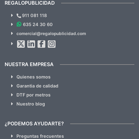
REGALOPUBLICIDAD
¿Quieres ver nuestras últimas
Novedades y Ofertas?
911 081 118
635 24 30 60
SUSCRÍBETE!!
comercial@regalopublicidad.com
Al suscribirte aceptas nuestras
políticas de privacidad
(No
hacemos Spam)
NUESTRA EMPRESA
Quienes somos
Garantia de calidad
DTF por metros
Nuestro blog
¿PODEMOS AYUDARTE?
Preguntas frecuentes