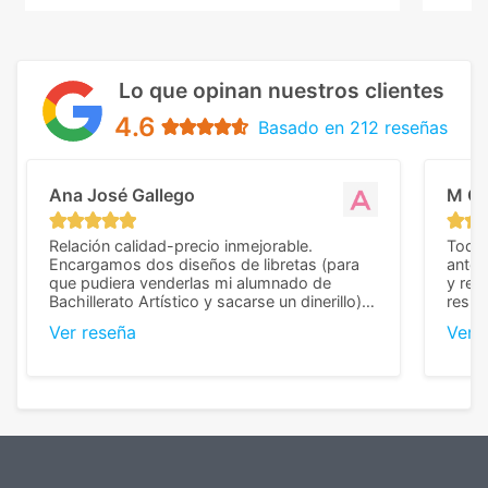
Lo que opinan nuestros clientes
4.6
Basado en 212 reseñas
Ana José Gallego
M C
Relación calidad-precio inmejorable.
Todo 
Encargamos dos diseños de libretas (para
anter
que pudiera venderlas mi alumnado de
y rep
Bachillerato Artístico y sacarse un dinerillo) y
resul
nos dieron el mejor presupuesto con
perso
Ver reseña
Ver 
diferencia, con libretas de muy buena calidad
cuand
y muy bien terminadas con la estampación
compl
en los colores pedidos. La atención al
pusie
cliente, inmejorable, respondiendo a cada
para 
duda que teníamos en el proceso. Nos
como
mandaron las miniaturas para
repet
previsualizarlas (las adjunto) y llegaron tal
todo!
cual, sin el menor problema. Totalmente
recomendables.