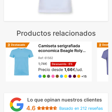
Productos relacionados
Destacado
Destac
Camiseta serigrafiada
economica Beagle Roly
algodón cuello redondo
Ref:
61562
1,74€
Descuento
-5%
Precio desde
1,66
€/ud.
+15
Lo que opinan nuestros clientes
4.6
Basado en 212 reseñas