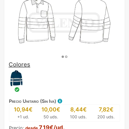
Colores
Precio Unitario (Sin Iva)
10,94€
10,00€
8,44€
7,82€
+1 ud.
50 uds.
100 uds.
200 uds.
7,19€/ud.
Precio:
desde