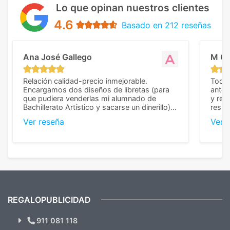
Lo que opinan nuestros clientes
4.6
Basado en 212 reseñas
Ana José Gallego
M C
Relación calidad-precio inmejorable.
Todo 
Encargamos dos diseños de libretas (para
anter
que pudiera venderlas mi alumnado de
y rep
Bachillerato Artístico y sacarse un dinerillo) y
resul
nos dieron el mejor presupuesto con
perso
Ver reseña
Ver 
diferencia, con libretas de muy buena calidad
cuand
y muy bien terminadas con la estampación
compl
en los colores pedidos. La atención al
pusie
cliente, inmejorable, respondiendo a cada
para 
duda que teníamos en el proceso. Nos
como
mandaron las miniaturas para
repet
previsualizarlas (las adjunto) y llegaron tal
todo!
cual, sin el menor problema. Totalmente
recomendables.
REGALOPUBLICIDAD
¿Quieres ver nuestras últimas
Novedades y Ofertas?
911 081 118