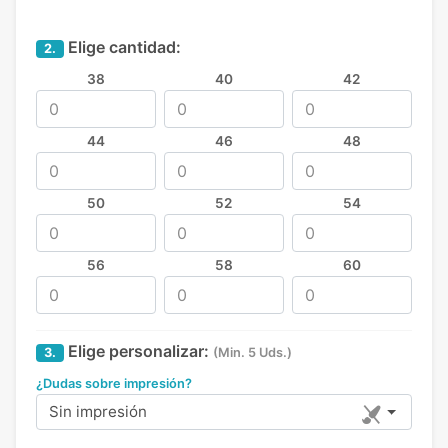
Elige cantidad:
2.
38
40
42
44
46
48
50
52
54
56
58
60
Elige personalizar:
3.
(Min. 5 Uds.)
¿Dudas sobre impresión?
Sin impresión