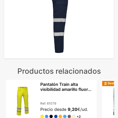
Productos relacionados
Destac
Pantalón Train alta
visibilidad amarillo fluor
certificado EN
Ref:
61079
Precio desde
9,20
€/ud.
+2