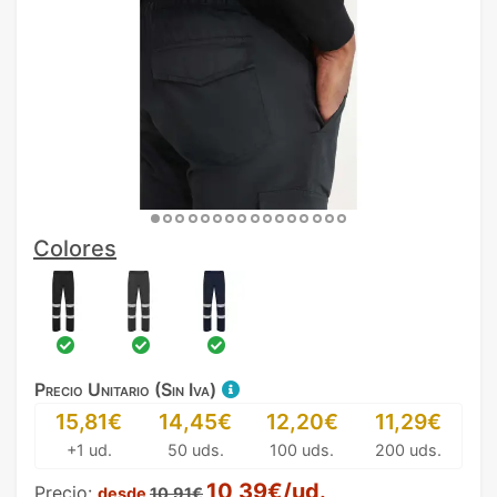
Colores
Precio Unitario (Sin Iva)
15,81€
14,45€
12,20€
11,29€
+1 ud.
50 uds.
100 uds.
200 uds.
10,39€/ud.
Precio:
desde
10,91€