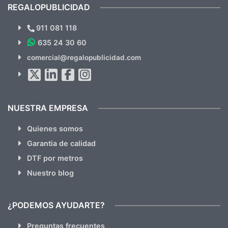
recomendables.
REGALOPUBLICIDAD
¿Quieres ver nuestras últimas
Novedades y Ofertas?
911 081 118
635 24 30 60
SUSCRÍBETE!!
comercial@regalopublicidad.com
Al suscribirte aceptas nuestras
políticas de privacidad
(No
hacemos Spam)
NUESTRA EMPRESA
Quienes somos
Garantia de calidad
DTF por metros
Nuestro blog
¿PODEMOS AYUDARTE?
Preguntas frecuentes