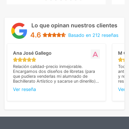
Lo que opinan nuestros clientes
4.6
Basado en 212 reseñas
Ana José Gallego
M C
Relación calidad-precio inmejorable.
Todo 
Encargamos dos diseños de libretas (para
anter
que pudiera venderlas mi alumnado de
y rep
Bachillerato Artístico y sacarse un dinerillo) y
resul
nos dieron el mejor presupuesto con
perso
Ver reseña
Ver 
diferencia, con libretas de muy buena calidad
cuand
y muy bien terminadas con la estampación
compl
en los colores pedidos. La atención al
pusie
cliente, inmejorable, respondiendo a cada
para 
duda que teníamos en el proceso. Nos
como
mandaron las miniaturas para
repet
previsualizarlas (las adjunto) y llegaron tal
todo!
cual, sin el menor problema. Totalmente