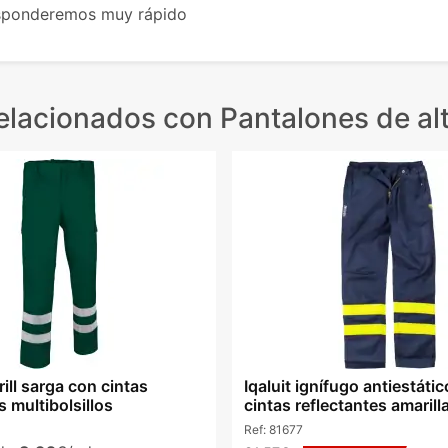
esponderemos muy rápido
elacionados
con Pantalones de alt
ill sarga con cintas
Iqaluit ignífugo antiestáti
s multibolsillos
cintas reflectantes amarill
Ref:
81677