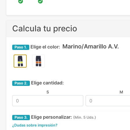
Calcula tu precio
Marino/Amarillo A.V.
Elige el color:
Paso
1.
Elige cantidad:
Paso
2.
S
M
Elige personalizar:
Paso
3.
(Min. 5 Uds.)
¿Dudas sobre impresión?