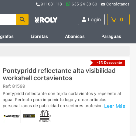
911 081 118
635 24 30 60
Contáctanos
L
ogin
0
ígrafos
Libretas
Abanicos
Paraguas
-5% Descuento
Pontypridd reflectante alta visibilidad
workshell cortavientos
Ref:
81599
Pontypridd reflectante con tejido cortavientos y repelente al
agua. Perfecto para imprimir tu logo y crear artículos
Leer Más
personalizados de publicidad en sectores profesionales.