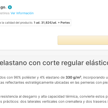
Ago.
estinos
Ver Información
a la calidad del producto.
1 ud. 31,82€/ud. + Portes
elastano con corte regular elástic
dos con 96% poliéster y 4% elastano de
330 g/m²
, incorporando 
as reflectantes estratégicamente ubicadas en las perneras con piez
resistencia al desgarro y alta capacidad térmica, convierte estos p
os prácticos: dos laterales verticales con cremallera y dos trasero