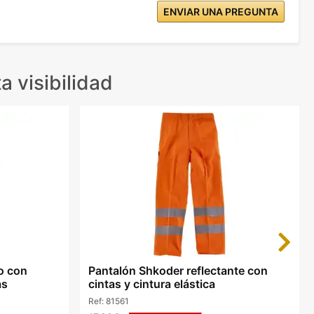
ENVIAR UNA PREGUNTA
a visibilidad
Next
co con
Pantalón Shkoder reflectante con
as
cintas y cintura elástica
Ref:
81561