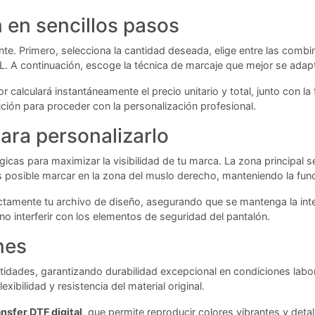
 en sencillos pasos
ente. Primero, selecciona la cantidad deseada, elige entre las com
XXL. A continuación, escoge la técnica de marcaje que mejor se ada
calculará instantáneamente el precio unitario y total, junto con la 
ución para proceder con la personalización profesional.
ara personalizarlo
icas para maximizar la visibilidad de tu marca. La zona principal s
s posible marcar en la zona del muslo derecho, manteniendo la funci
ctamente tu archivo de diseño, asegurando que se mantenga la inte
no interferir con los elementos de seguridad del pantalón.
nes
idades, garantizando durabilidad excepcional en condiciones labor
xibilidad y resistencia del material original.
ansfer DTF digital
, que permite reproducir colores vibrantes y det