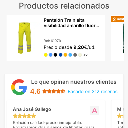
Productos relacionados
Destac
Pantalón Train alta
visibilidad amarillo fluor
certificado EN
Ref:
61079
Precio desde
9,20
€/ud.
+2
Lo que opinan nuestros clientes
4.6
Basado en 212 reseñas
Ana José Gallego
M C
Relación calidad-precio inmejorable.
Todo 
Encargamos dos diseños de libretas (para
anter