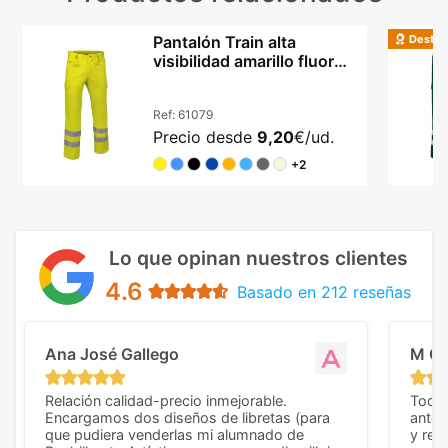
Destac
Pantalón Train alta
visibilidad amarillo fluor
certificado EN
Ref:
61079
Precio desde
9,20
€/ud.
+2
Lo que opinan nuestros clientes
4.6
Basado en 212 reseñas
Ana José Gallego
M C
Relación calidad-precio inmejorable.
Todo 
Encargamos dos diseños de libretas (para
anter
que pudiera venderlas mi alumnado de
y rep