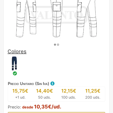
Colores
Precio Unitario (Sin Iva)
15,75€
14,40€
12,15€
11,25€
+1 ud.
50 uds.
100 uds.
200 uds.
10,35€/ud.
Precio:
desde