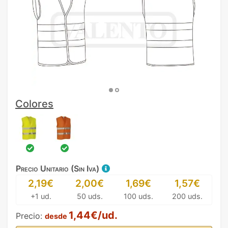
Colores
Precio Unitario (Sin Iva)
2,19€
2,00€
1,69€
1,57€
+1 ud.
50 uds.
100 uds.
200 uds.
1,44€/ud.
Precio:
desde