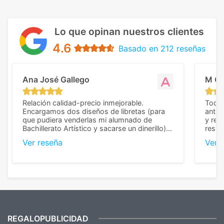
Lo que opinan nuestros clientes
4.6
Basado en 212 reseñas
Ana José Gallego
M C
Relación calidad-precio inmejorable.
Todo 
Encargamos dos diseños de libretas (para
anter
que pudiera venderlas mi alumnado de
y rep
Bachillerato Artístico y sacarse un dinerillo) y
resul
nos dieron el mejor presupuesto con
perso
Ver reseña
Ver 
diferencia, con libretas de muy buena calidad
cuand
y muy bien terminadas con la estampación
compl
en los colores pedidos. La atención al
pusie
cliente, inmejorable, respondiendo a cada
para 
duda que teníamos en el proceso. Nos
como
mandaron las miniaturas para
repet
previsualizarlas (las adjunto) y llegaron tal
todo!
cual, sin el menor problema. Totalmente
recomendables.
REGALOPUBLICIDAD
¿Quieres ver nuestras últimas