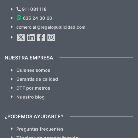
Novedades y Ofertas?
911 081 118
635 24 30 60
SUSCRÍBETE!!
comercial@regalopublicidad.com
Al suscribirte aceptas nuestras
políticas de privacidad
(No
hacemos Spam)
NUESTRA EMPRESA
Quienes somos
Garantia de calidad
DTF por metros
Nuestro blog
¿PODEMOS AYUDARTE?
Preguntas frecuentes
Técnicas de personalización