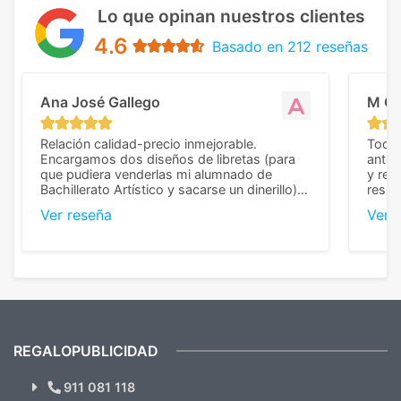
Lo que opinan nuestros clientes
4.6
Basado en 212 reseñas
Ana José Gallego
M C
Relación calidad-precio inmejorable.
Todo 
Encargamos dos diseños de libretas (para
anter
que pudiera venderlas mi alumnado de
y rep
Bachillerato Artístico y sacarse un dinerillo) y
resul
nos dieron el mejor presupuesto con
perso
Ver reseña
Ver 
diferencia, con libretas de muy buena calidad
cuand
y muy bien terminadas con la estampación
compl
en los colores pedidos. La atención al
pusie
cliente, inmejorable, respondiendo a cada
para 
duda que teníamos en el proceso. Nos
como
mandaron las miniaturas para
repet
previsualizarlas (las adjunto) y llegaron tal
todo!
cual, sin el menor problema. Totalmente
recomendables.
REGALOPUBLICIDAD
¿Quieres ver nuestras últimas
Novedades y Ofertas?
911 081 118