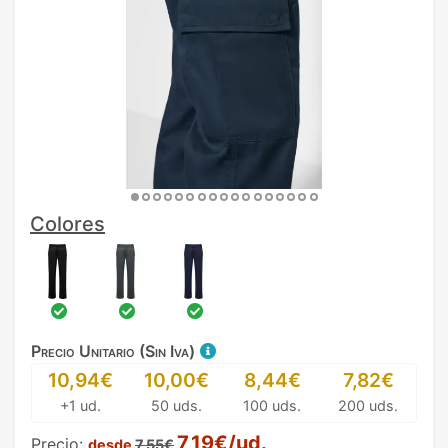
Colores
Precio Unitario (Sin Iva)
10,94€
10,00€
8,44€
7,82€
+1 ud.
50 uds.
100 uds.
200 uds.
7,19€/ud.
Precio:
desde
7,55€