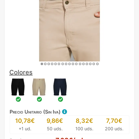
Colores
Precio Unitario (Sin Iva)
10,78€
9,86€
8,32€
7,70€
+1 ud.
50 uds.
100 uds.
200 uds.