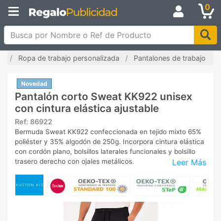
0
Busca por Nombre o Ref de Producto
io
Ropa de trabajo personalizada
Pantalones de trabajo
Novedad
Pantalón corto Sweat KK922 unisex
con cintura elástica ajustable
Ref:
86922
Bermuda Sweat KK922 confeccionada en tejido mixto 65%
poliéster y 35% algodón de 250g. Incorpora cintura elástica
con cordón plano, bolsillos laterales funcionales y bolsillo
Leer Más
trasero derecho con ojales metálicos.