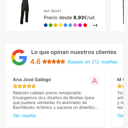
tirantes ajustables
Ref:
68447
Precio desde
8,92
€/ud.
+4
Lo que opinan nuestros clientes
4.6
Basado en 212 reseñas
Ana José Gallego
M C
Relación calidad-precio inmejorable.
Todo 
Encargamos dos diseños de libretas (para
anter
que pudiera venderlas mi alumnado de
y rep
Bachillerato Artístico y sacarse un dinerillo) y
resul
nos dieron el mejor presupuesto con
perso
Ver reseña
Ver 
diferencia, con libretas de muy buena calidad
cuand
y muy bien terminadas con la estampación
compl
en los colores pedidos. La atención al
pusie