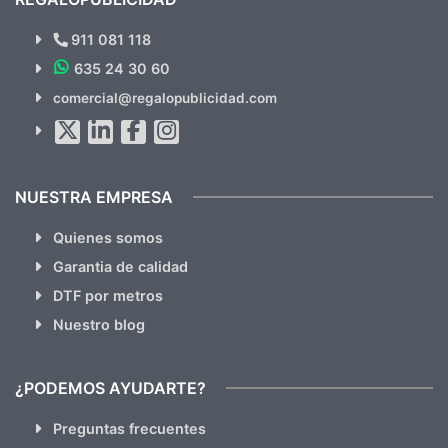
¿Quieres ver nuestras últimas
Novedades y Ofertas?
911 081 118
635 24 30 60
SUSCRÍBETE!!
comercial@regalopublicidad.com
Al suscribirte aceptas nuestras
políticas de privacidad
(No
hacemos Spam)
NUESTRA EMPRESA
Quienes somos
Garantia de calidad
DTF por metros
Nuestro blog
¿PODEMOS AYUDARTE?
Preguntas frecuentes