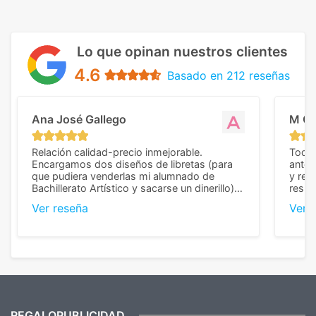
Lo que opinan nuestros clientes
4.6
Basado en 212 reseñas
Ana José Gallego
M C
Relación calidad-precio inmejorable.
Todo 
Encargamos dos diseños de libretas (para
anter
que pudiera venderlas mi alumnado de
y rep
Bachillerato Artístico y sacarse un dinerillo) y
resul
nos dieron el mejor presupuesto con
perso
Ver reseña
Ver 
diferencia, con libretas de muy buena calidad
cuand
y muy bien terminadas con la estampación
compl
en los colores pedidos. La atención al
pusie
cliente, inmejorable, respondiendo a cada
para 
duda que teníamos en el proceso. Nos
como
mandaron las miniaturas para
repet
previsualizarlas (las adjunto) y llegaron tal
todo!
cual, sin el menor problema. Totalmente
recomendables.
REGALOPUBLICIDAD