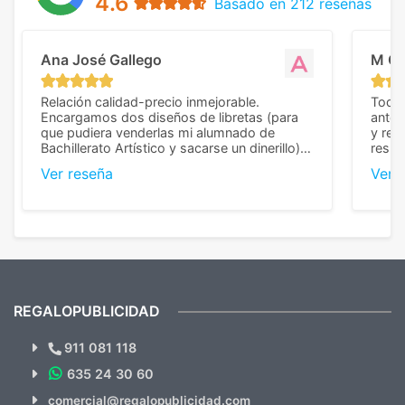
4.6
Basado en 212 reseñas
Ana José Gallego
M C
Relación calidad-precio inmejorable.
Todo 
Encargamos dos diseños de libretas (para
anter
que pudiera venderlas mi alumnado de
y rep
Bachillerato Artístico y sacarse un dinerillo) y
resul
nos dieron el mejor presupuesto con
perso
Ver reseña
Ver 
diferencia, con libretas de muy buena calidad
cuand
y muy bien terminadas con la estampación
compl
en los colores pedidos. La atención al
pusie
cliente, inmejorable, respondiendo a cada
para 
duda que teníamos en el proceso. Nos
como
mandaron las miniaturas para
repet
previsualizarlas (las adjunto) y llegaron tal
todo!
cual, sin el menor problema. Totalmente
recomendables.
REGALOPUBLICIDAD
¿Quieres ver nuestras últimas
Novedades y Ofertas?
911 081 118
635 24 30 60
SUSCRÍBETE!!
comercial@regalopublicidad.com