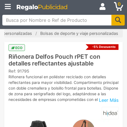
0
Busca por Nombre o Ref de Producto
s personalizadas
Bolsas de deporte y viaje personalizadas
-5% Descuento
ECO
Riñonera Delfos Pouch rPET con
detalles reflectantes ajustable
Ref:
91795
Riñonera funcional en poliéster reciclado con detalles
reflectantes para mayor visibilidad. Compartimento principal
con doble cremallera y bolsillo frontal para botellas. Dispone
de zona para serigrafiado del logo, adaptándose a las
Leer Más
necesidades de empresas comprometidas con el entorno.