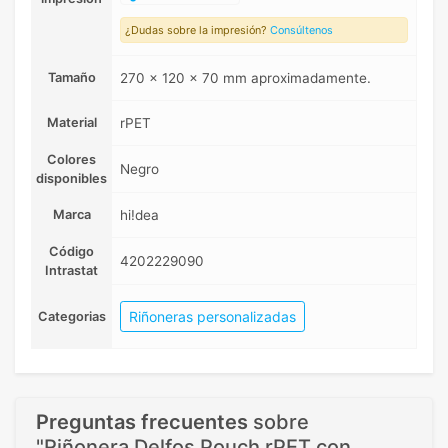
¿Dudas sobre la impresión?
Consúltenos
Tamaño
270 x 120 x 70 mm aproximadamente.
Material
rPET
Colores
Negro
disponibles
Marca
hi!dea
Código
4202229090
Intrastat
Riñoneras personalizadas
Categorias
Preguntas frecuentes
sobre
"Riñonera Delfos Pouch rPET con