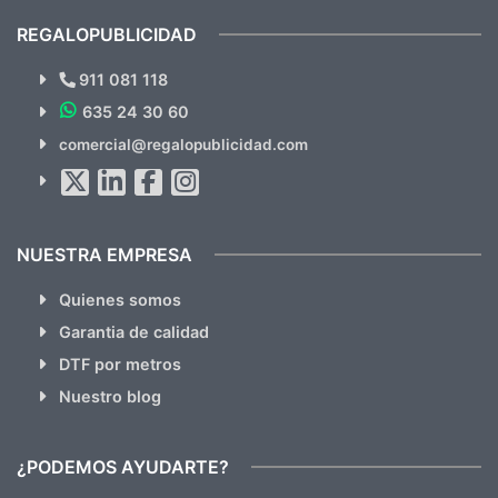
cual, sin el menor problema. Totalmente
recomendables.
REGALOPUBLICIDAD
¿Quieres ver nuestras últimas
Novedades y Ofertas?
911 081 118
635 24 30 60
SUSCRÍBETE!!
comercial@regalopublicidad.com
Al suscribirte aceptas nuestras
políticas de privacidad
(No
hacemos Spam)
NUESTRA EMPRESA
Quienes somos
Garantia de calidad
DTF por metros
Nuestro blog
¿PODEMOS AYUDARTE?