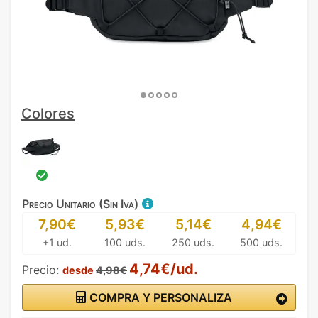
Colores
Precio Unitario (Sin Iva)
7,90€
5,93€
5,14€
4,94€
+1 ud.
100 uds.
250 uds.
500 uds.
4,74€/ud.
Precio:
desde
4,98€
COMPRA Y PERSONALIZA