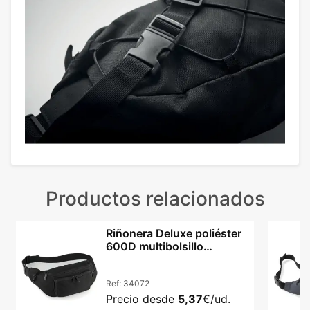
Productos relacionados
Riñonera Deluxe poliéster
600D multibolsillo
cinturón trenzado
Ref:
34072
Precio desde
5,37
€/ud.