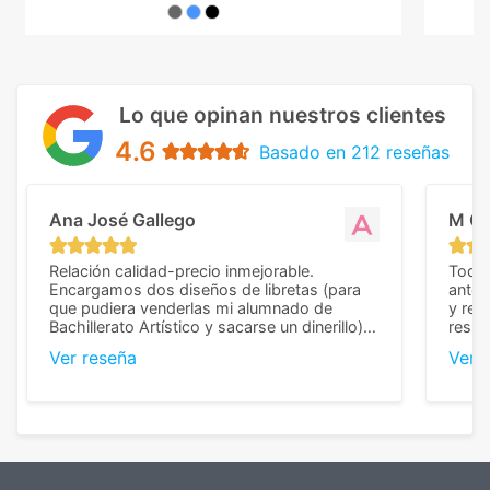
Lo que opinan nuestros clientes
4.6
Basado en 212 reseñas
Ana José Gallego
M C
Relación calidad-precio inmejorable.
Todo 
Encargamos dos diseños de libretas (para
anter
que pudiera venderlas mi alumnado de
y rep
Bachillerato Artístico y sacarse un dinerillo) y
resul
nos dieron el mejor presupuesto con
perso
Ver reseña
Ver 
diferencia, con libretas de muy buena calidad
cuand
y muy bien terminadas con la estampación
compl
en los colores pedidos. La atención al
pusie
cliente, inmejorable, respondiendo a cada
para 
duda que teníamos en el proceso. Nos
como
mandaron las miniaturas para
repet
previsualizarlas (las adjunto) y llegaron tal
todo!