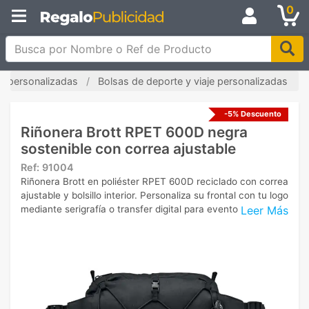
0
Busca por Nombre o Ref de Producto
s personalizadas
Bolsas de deporte y viaje personalizadas
-5% Descuento
Riñonera Brott RPET 600D negra
sostenible con correa ajustable
Ref:
91004
Riñonera Brott en poliéster RPET 600D reciclado con correa
ajustable y bolsillo interior. Personaliza su frontal con tu logo
Leer Más
mediante serigrafía o transfer digital para eventos.