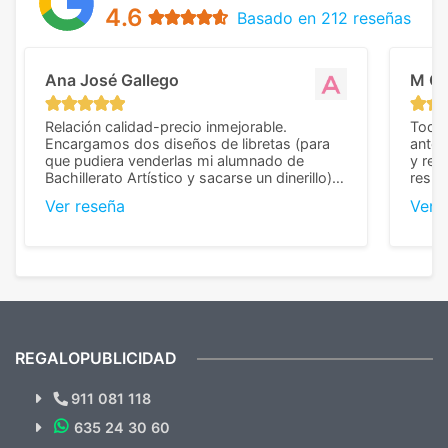
4.6
Basado en 212 reseñas
Ana José Gallego
M C
Relación calidad-precio inmejorable.
Todo 
Encargamos dos diseños de libretas (para
anter
que pudiera venderlas mi alumnado de
y rep
Bachillerato Artístico y sacarse un dinerillo) y
resul
nos dieron el mejor presupuesto con
perso
Ver reseña
Ver 
diferencia, con libretas de muy buena calidad
cuand
y muy bien terminadas con la estampación
compl
en los colores pedidos. La atención al
pusie
cliente, inmejorable, respondiendo a cada
para 
duda que teníamos en el proceso. Nos
como
mandaron las miniaturas para
repet
previsualizarlas (las adjunto) y llegaron tal
todo!
cual, sin el menor problema. Totalmente
recomendables.
REGALOPUBLICIDAD
¿Quieres ver nuestras últimas
Novedades y Ofertas?
911 081 118
635 24 30 60
SUSCRÍBETE!!