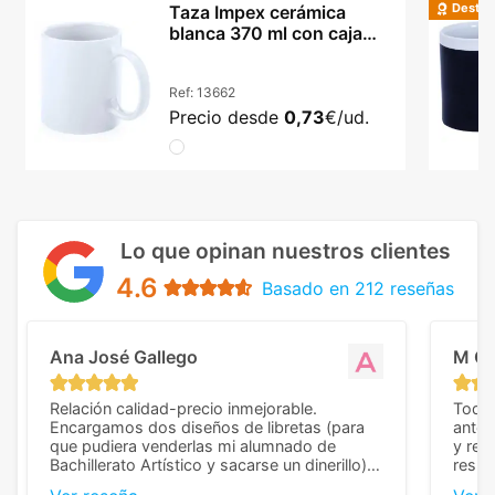
Destac
Taza Impex cerámica
blanca 370 ml con caja
incluida
Ref:
13662
Precio desde
0,73
€/ud.
Lo que opinan nuestros clientes
4.6
Basado en 212 reseñas
Ana José Gallego
M C
Relación calidad-precio inmejorable.
Todo 
Encargamos dos diseños de libretas (para
anter
que pudiera venderlas mi alumnado de
y rep
Bachillerato Artístico y sacarse un dinerillo) y
resul
nos dieron el mejor presupuesto con
perso