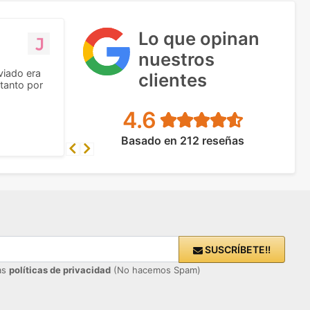
Lo que opinan
nuestros
viado era
clientes
tanto por
4.6
Basado en 212 reseñas
Previous
Next
SUSCRÍBETE!!
ras
políticas de privacidad
(No hacemos Spam)