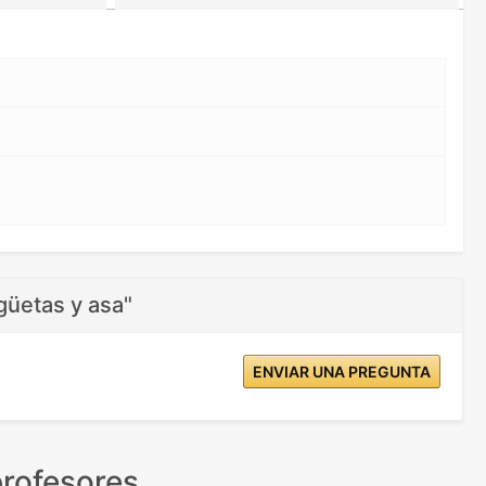
güetas y asa"
ENVIAR UNA PREGUNTA
rofesores