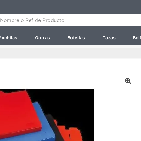
ombre o Ref de Producto
ochilas
Gorras
Botellas
Tazas
Bol