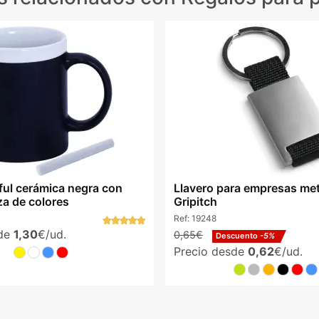
ful cerámica negra con
Llavero para empresas met
iza de colores
Gripitch
Ref:
19248
sde
1,30
€/ud.
0,65€
Descuento
-5%
Precio desde
0,62
€/ud.