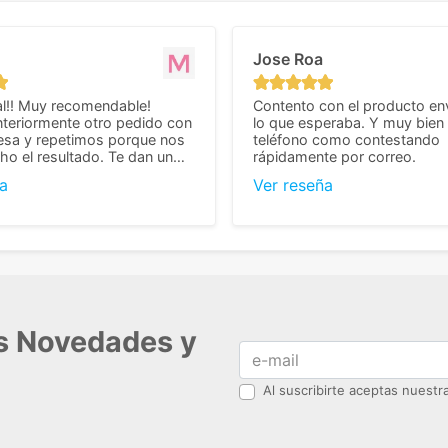
Jose Roa
l!! Muy recomendable!
Contento con el producto en
teriormente otro pedido con
lo que esperaba. Y muy bien 
esa y repetimos porque nos
teléfono como contestando
o el resultado. Te dan un
rápidamente por correo.
agradable y personal, cosa
a
Ver reseña
cho cuando se trata
s algo complicados de
También nos pusieron muchas
 desde el inicio para
el pedido fuera de España,
tros pedíamos. Volveremos
con ellos seguro! Muchas
r todo! ☺️
as Novedades y
Al suscribirte aceptas nuest