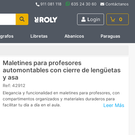
911 081 118
635 24 30 60
Contáctanos
L
ogin
0
ígrafos
Libretas
Abanicos
Paraguas
Maletines para profesores
automontables con cierre de lengüetas
y asa
Ref:
42912
Elegancia y funcionalidad en maletines para profesores, con
compartimentos organizados y materiales duraderos para
Leer Más
facilitar tu día a día en el aula.