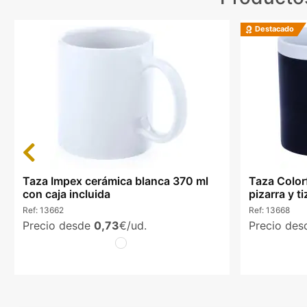
Destacado
Previous
Taza Impex cerámica blanca 370 ml
Taza Color
con caja incluida
pizarra y t
Ref:
13662
Ref:
13668
Precio desde
0,73
€/ud.
Precio de