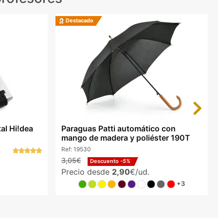
Destacado
Next
al Hi!dea
Paraguas Patti automático con
mango de madera y poliéster 190T
Ref:
19530
3,05€
Descuento
-5%
Precio desde
2,90
€/ud.
+3