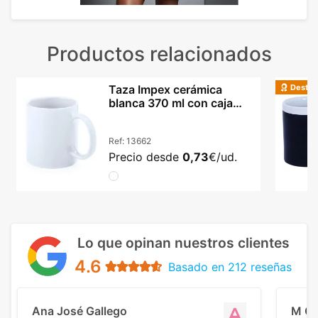
Productos relacionados
Destac
Taza Impex cerámica
blanca 370 ml con caja
incluida
Ref:
13662
Precio desde
0,73
€/ud.
Lo que opinan nuestros clientes
4.6
Basado en 212 reseñas
Ana José Gallego
M C