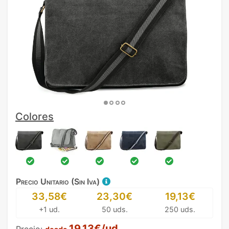
Colores
Precio Unitario (Sin Iva)
33,58€
23,30€
19,13€
+1 ud.
50 uds.
250 uds.
19,13€/ud.
Precio: