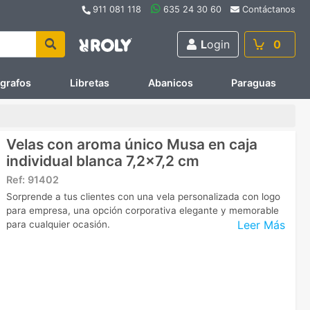
911 081 118
635 24 30 60
Contáctanos
L
ogin
0
ígrafos
Libretas
Abanicos
Paraguas
Velas con aroma único Musa en caja
individual blanca 7,2x7,2 cm
Ref:
91402
Sorprende a tus clientes con una vela personalizada con logo
para empresa, una opción corporativa elegante y memorable
Leer Más
para cualquier ocasión.