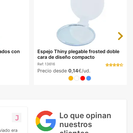
Next
sados con
Espejo Thiny plegable frosted doble
cara de diseño compacto
Ref:
13616
Precio desde
0,14
€/ud.
Lo que opinan
nuestros
viado era