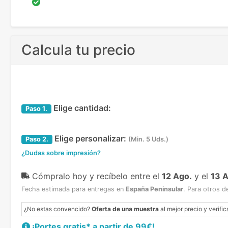
Calcula tu precio
Elige cantidad:
Paso
1.
Elige personalizar:
Paso
2.
(Min. 5 Uds.)
¿Dudas sobre impresión?
Cómpralo hoy y recíbelo
entre el
12 Ago.
y el
13 
Fecha estimada para entregas en
España Peninsular
.
Para otros d
¿No estas convencido?
Oferta de una muestra
al mejor precio y verific
¡Portes gratis* a partir de 99€!