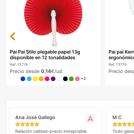
Previous
Pai Pai Stilo plegable papel 13g
Pai pai Ke
disponible en 12 tonalidades
ergonómico
Ref:
13774
Ref:
13776
Precio desde
0,14
€/ud.
Precio de
+2
Ana José Gallego
M C
Relación calidad-precio inmejorable.
Todo genia