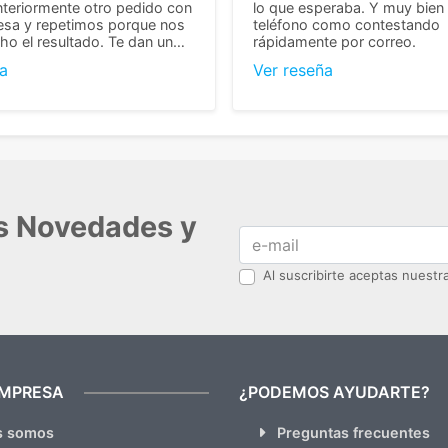
teriormente otro pedido con
lo que esperaba. Y muy bien 
esa y repetimos porque nos
teléfono como contestando
o el resultado. Te dan un
rápidamente por correo.
agradable y personal, cosa
a
Ver reseña
cho cuando se trata
s algo complicados de
También nos pusieron muchas
 desde el inicio para
el pedido fuera de España,
tros pedíamos. Volveremos
con ellos seguro! Muchas
r todo! ☺️
as Novedades y
Al suscribirte aceptas nuest
EMPRESA
¿PODEMOS AYUDARTE?
s somos
Preguntas frecuentes