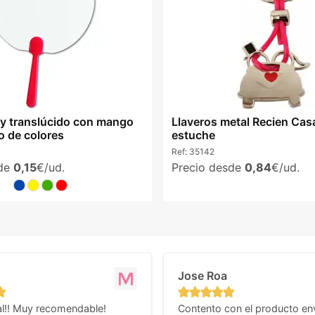
rry translúcido con mango
Llaveros metal Recien Ca
 de colores
estuche
Ref:
35142
sde
0,15
€/ud.
Precio desde
0,84
€/ud.
Jose Roa
l!! Muy recomendable!
Contento con el producto en